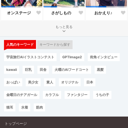
オンステージ
さがしもの
おかえり♪
もっと見る
人気のキーワード
キーワードから探す
宇宙旅行AIイラストコンテスト
GPTImage2
街角インタビュー
kawaii
巨乳
田舎
火曜のAIフードコート
黒髪
おっぱい
美少女
素人
オリジナル
日本
金曜日のチアガール
カラフル
ファンタジー
うちの子
猫耳
水着
筋肉
トップページ