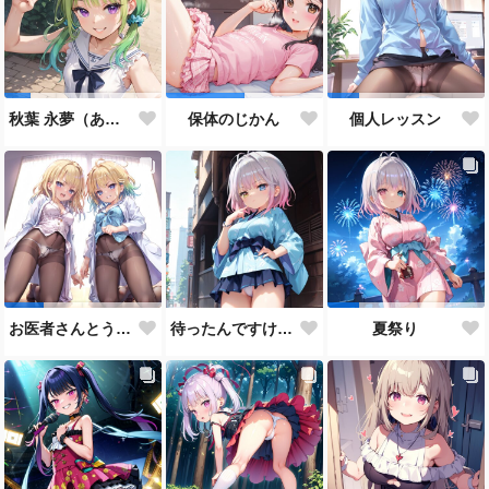
秋葉 永夢（あきば えむ）だよっ☆
保体のじかん
個人レッスン
待ったんですけど？
お医者さんとうそう
夏祭り