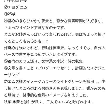
①千代田 絵夢
②チヨダ エム
③25歳
④都心のきらびやかな夜景と、静かな読書時間が大好きな、
ちょっぴりインドア派な女の子です。
どこかお姉さんっぽいって言われるけど、実はちょっと抜け
てるところもあるかも…？
好奇心は強いけれど、行動は慎重派。ゆっくりでも、自分の
ペースで世界を見つめていたいタイプです。
⑤都内のカフェ巡り、文学系の小説・詩の収集
⑥文章を書くこと（ブログ・エッセイ）、計画的なスケジュ
ーリング
⑦エムズ様のイメージカラーのライトグリーンを採用し、少
し抜けたところのあるお姉さんを表現しました。暖かみのあ
る服装で、健康的な色気のイメージを加えました。
秋葉 永夢とは仲が良く、二人でエムズと呼ばれます。