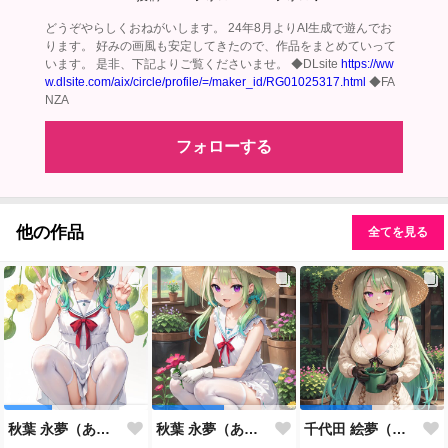
どうぞやらしくおねがいします。 24年8月よりAI生成で遊んでお
ります。 好みの画風も安定してきたので、作品をまとめていって
います。 是非、下記よりご覧くださいませ。 ◆DLsite
https://ww
w.dlsite.com/aix/circle/profile/=/maker_id/RG01025317.html
◆FA
NZA
フォローする
他の作品
全てを見る
秋葉 永夢（あきば えむ） #6
秋葉 永夢（あきば えむ） #5
千代田 絵夢（ちよだ えむ） #4