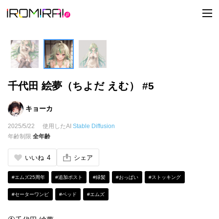
t
o
g
g
l
e
n
a
v
i
千代田 絵夢（ちよだ えむ） #5
g
a
t
i
キョーカ
o
n
2025/5/22
使用したAI
Stable Diffusion
年齢制限
全年齢
いいね
4
シェア
#エムズ25周年
#追加ポスト
#緑髪
#おっぱい
#ストッキング
#セーターワンピ
#ベッド
#エムズ