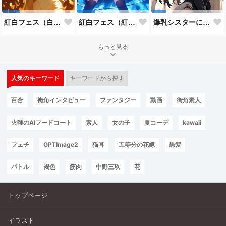
紅白フェス（白組）
紅白フェス（紅組）
爆乳シスターにお任せ
もっと見る
人気のキーワード
キーワードから探す
百合
街角インタビュー
ファンタジー
動画
街角素人
火曜のAIフードコート
素人
女の子
夏コーデ
kawaii
フェチ
GPTImage2
猫耳
五等分の花嫁
黒髪
バトル
褐色
筋肉
中野三玖
花
トップページ
イラスト