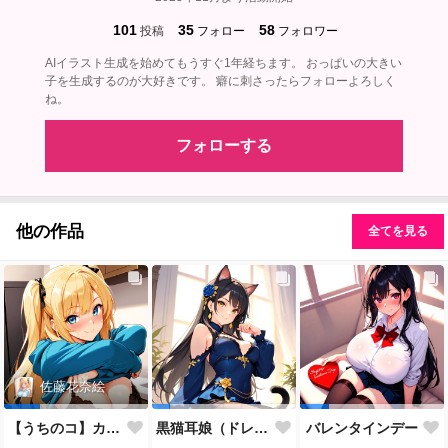
101
35
58
投稿
フォロー
フォロワー
AIイラスト生成を始めてもうすぐ1年経ちます。 おっぱいの大きい
子を生成するのが大好きです。 癖に刺さったらフォローよろしく
ね。
フォローする
他の作品
全てを見る
佐藤花奈絵
【うちのコ】カナエの脱衣ポーズ
黒猫耳娘（ドレスのすがた）
バレンタインデー