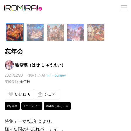
t
o
g
g
l
e
n
a
v
i
忘年会
g
a
t
i
馳修瑛（はせ しゅうえい）
o
n
2024/12/30
使用したAI
niji・journey
年齢制限
全年齢
いいね
6
シェア
#忘年会
#パーティー
#AIゆく年くる年
特集テーマ#忘年会より。
様々な国の年忘れパーティー。