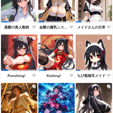
黒髪の美人教師
金髪の爆乳シスター
メイドさんの日常
Punching!
Kicking!
ちび黒猫耳メイド