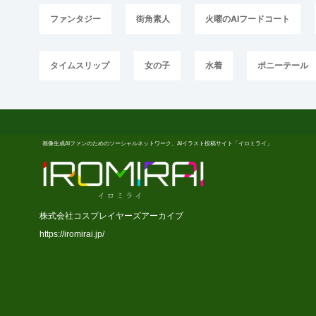
ファンタジー
街角素人
火曜のAIフードコート
タイムスリップ
女の子
水着
ポニーテール
画像生成AIファンのためのソーシャルネットワーク、AIイラスト投稿サイト「イロミライ」
株式会社コスプレイヤーズアーカイブ
https://iromirai.jp/