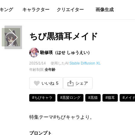
キング
キャラクター
クリエイター
画像生成
ちび黒猫耳メイド
馳修瑛（はせ しゅうえい）
2025/1/14
使用したAI
Stable Diffusion XL
年齢制限
全年齢
いいね
5
シェア
#ちびキャラ
#黒髪ロング
#黒猫
#猫耳
#メイ
特集テーマ#ちびキャラより。
プロンプト