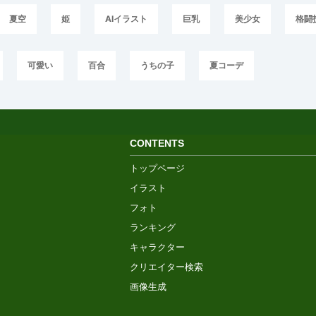
夏空
姫
AIイラスト
巨乳
美少女
格闘
可愛い
百合
うちの子
夏コーデ
CONTENTS
トップページ
イラスト
フォト
ランキング
キャラクター
クリエイター検索
画像生成