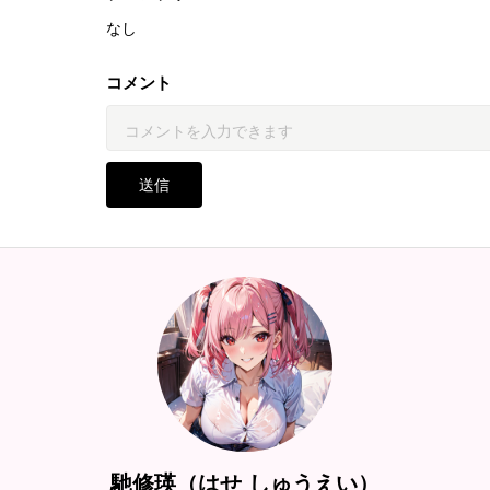
なし
コメント
送信
馳修瑛（はせ しゅうえい）