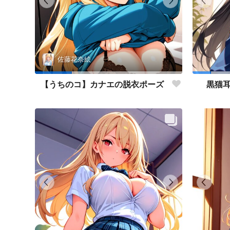
佐藤花奈絵
【うちのコ】カナエの脱衣ポーズ
黒猫