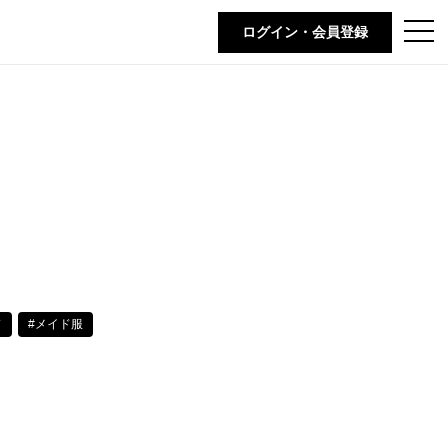
t
ログイン・会員登録
o
g
g
l
e
n
a
v
i
g
a
t
i
o
n
ド
#メイド服