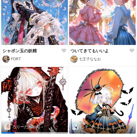
シャボン玉の妖精
ついてきてもいいよ
FORT
七王子ななお
ろりーたちゃん
しう