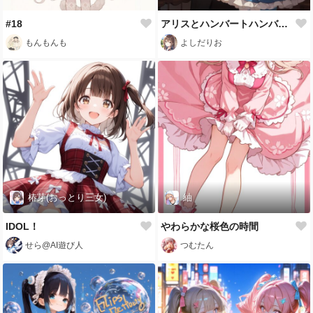
#18
アリスとハンバートハンバート
もんもんも
よしだりお
椿芽(おっとり三女)
紬
IDOL！
やわらかな桜色の時間
せら@AI遊び人
つむたん