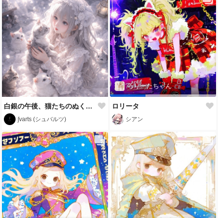
ろりーたちゃん
白銀の午後、猫たちのぬくもり
ロリータ
∫varts (シュバルツ)
シアン