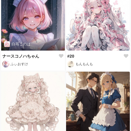
白苺このは
ナースコノハちゃん
#20
ふぃおすけ
もんもんも