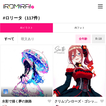
t
o
g
g
#ロリータ（117件）
l
e
n
AIイラスト
AIフォト
a
v
i
すべて
呪文あり
全年齢
R-18
g
a
t
i
o
n
夢の旅人
水彩で描く夢の旅路
クリムゾンローズ・ゴシックロリータ 🖤🌹