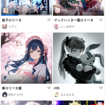
ろりーたちゃん
白苺このは
皇子ロリータ
マッドハッター風ロリータ
シアン
ふぃおすけ
小野寺 廻
春ロリータ服
#35
jou(ジョウ)
もんもんも