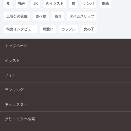
夏
褐色
JK
AIイラスト
猫
ナンパ
動画
五等分の花嫁
食べ物
猫耳
タイムスリップ
街角インタビュー
可愛い
カラフル
女の子
トップページ
イラスト
フォト
ランキング
キャラクター
クリエイター検索