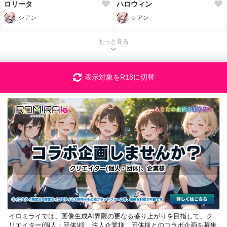
ロリータ
ハロウィン
シアン
シアン
もっと見る
表示対象をR18に切替
イロミライでは、画像生成AI界隈の更なる盛り上がりを目指して、ク
リエイター(個人・団体)様、法人企業様、団体様とのコラボ企画を募集