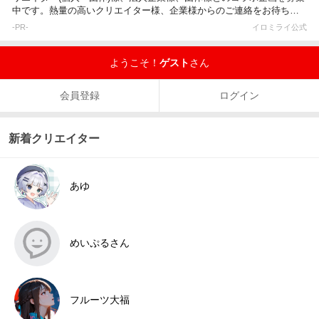
中です。熱量の高いクリエイター様、企業様からのご連絡をお待ちし
ています。
-PR-
イロミライ公式
ようこそ！
ゲスト
さん
会員登録
ログイン
新着クリエイター
あゆ
めいぷるさん
フルーツ大福