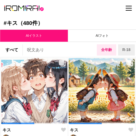
t
o
g
g
#キス（480件）
l
e
n
AIイラスト
AIフォト
a
v
i
すべて
呪文あり
全年齢
R-18
g
a
t
i
o
n
キス
キス