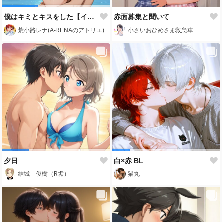
僕はキミとキスをした【イロミライEdition】
赤面募集と聞いて
荒小路レナ(A-RENAのアトリエ)
小さいおひめさま救急車
夕日
白×赤 BL
結城 俊樹（R垢）
猫丸