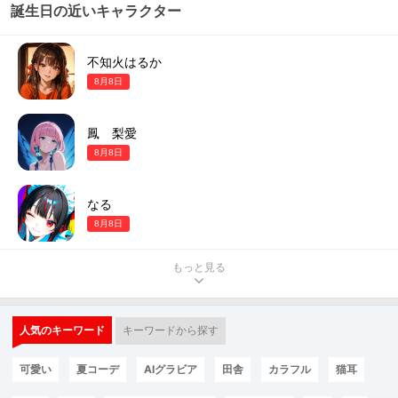
誕生日の近いキャラクター
不知火はるか
8月8日
鳳 梨愛
8月8日
なる
8月8日
もっと見る
人気のキーワード
キーワードから探す
可愛い
夏コーデ
AIグラビア
田舎
カラフル
猫耳