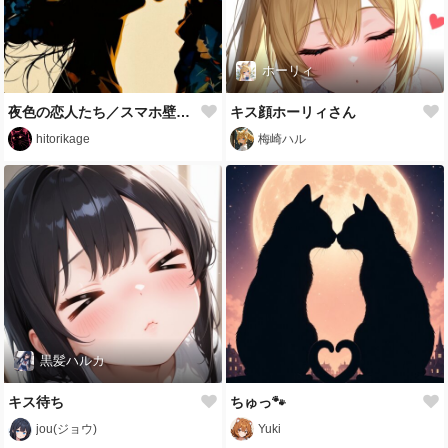
ホーリィ
夜色の恋人たち／スマホ壁紙アーカイブ
キス顔ホーリィさん
hitorikage
梅崎ハル
黒髪ハルカ
キス待ち
ちゅっ🐾
jou(ジョウ)
Yuki