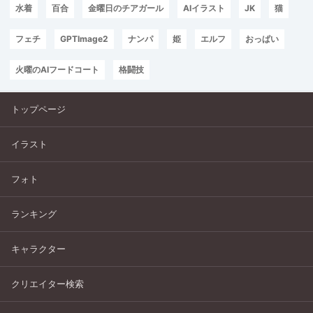
水着
百合
金曜日のチアガール
AIイラスト
JK
猫
フェチ
GPTImage2
ナンパ
姫
エルフ
おっぱい
火曜のAIフードコート
格闘技
トップページ
イラスト
フォト
ランキング
キャラクター
クリエイター検索