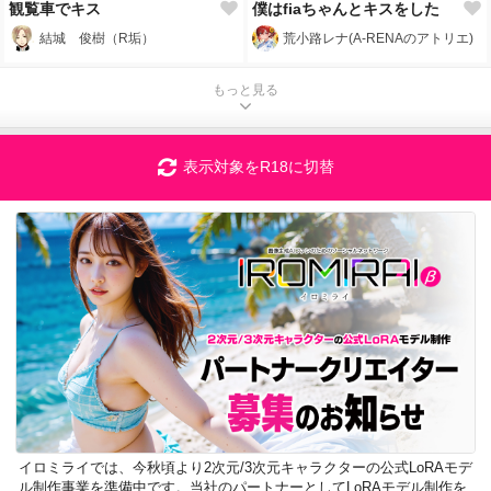
観覧車でキス
僕はfiaちゃんとキスをした
結城 俊樹（R垢）
荒小路レナ(A-RENAのアトリエ)
もっと見る
表示対象をR18に切替
イロミライでは、今秋頃より2次元/3次元キャラクターの公式LoRAモデ
ル制作事業を準備中です。当社のパートナーとしてLoRAモデル制作を