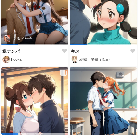
つるぺた子
逆ナンパ
キス
Fooka
結城 俊樹（R垢）