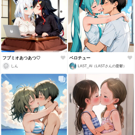
フブミオあつあつ♡
ベロチュー
しん
LAST_AI（LASTさんの憂鬱）