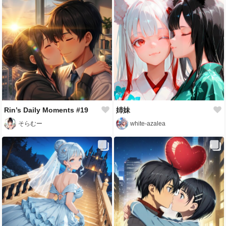
Rin’s Daily Moments #19
姉妹
そらむー
white-azalea