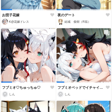
お団子花嫁
夜のデート
K@花嫁ドレス
結城 俊樹（R垢）
フブミオ♡ちゅっちゅ♡
フブミオベッドでイチャイチャ♡
しん
しん