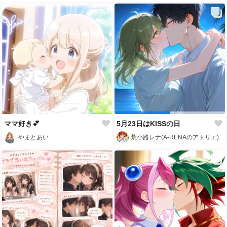
ママ好き💕
5月23日はKISSの日
やまとあい
荒小路レナ(A-RENAのアトリエ)