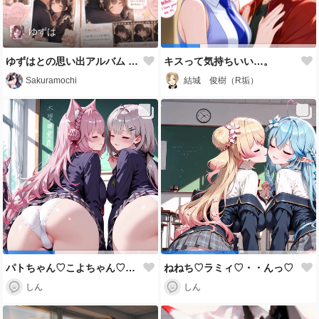
ゆずは
ゆずはとの思い出アルバム -ほっぺにちゅっ♡-
キスって気持ちいい…。
Sakuramochi
結城 俊樹（R垢）
パトちゃん♡こよちゃん♡・・ちゅっ♡
ねねち♡ラミィ♡・・んっ♡
しん
しん