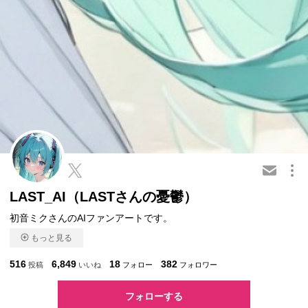
この会員を共有
LAST_AI（LASTさんの憂鬱）
初音ミクさんのAIファンアートです。
もっと見る
516
6,849
18
382
投稿
いいね
フォロー
フォロワー
フォローする