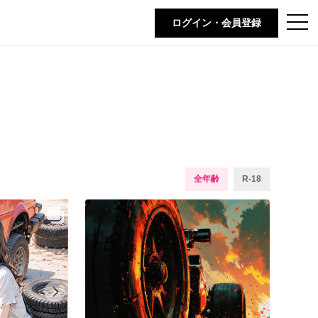
t
ログイン・会員登録
o
g
g
l
e
n
a
v
i
g
a
t
i
o
n
全年齢
R-18