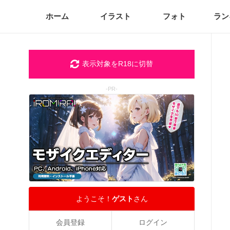
ホーム
イラスト
フォト
ラン
表示対象をR18に切替
-PR-
ようこそ！
ゲスト
さん
会員登録
ログイン