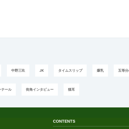
中野三玖
JK
タイムスリップ
爆乳
五等分
ーテール
街角インタビュー
猫耳
CONTENTS