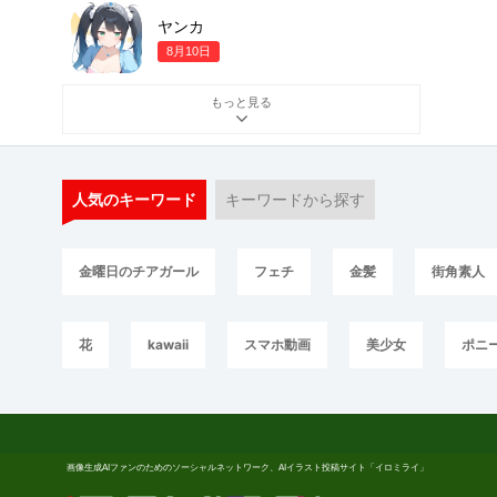
ヤンカ
8月10日
もっと見る
人気のキーワード
キーワードから探す
金曜日のチアガール
フェチ
金髪
街角素人
花
kawaii
スマホ動画
美少女
ポニ
画像生成AIファンのためのソーシャルネットワーク、AIイラスト投稿サイト「イロミライ」