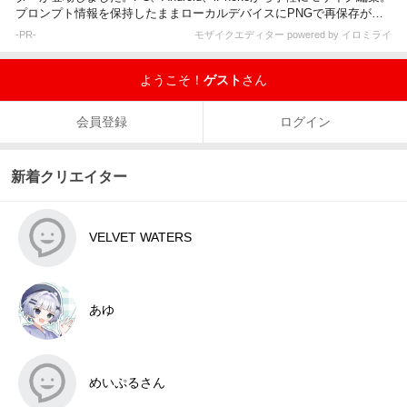
プロンプト情報を保持したままローカルデバイスにPNGで再保存が可
能です。
-PR-
モザイクエディター powered by イロミライ
ようこそ！
ゲスト
さん
会員登録
ログイン
新着クリエイター
VELVET WATERS
あゆ
めいぷるさん