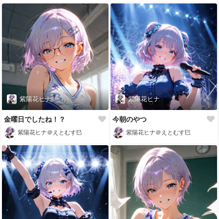
紫陽花ヒナ
紫陽花ヒナ
金曜日でしたね！？
今朝のやつ
紫陽花ヒナ＠えとむす巳
紫陽花ヒナ＠えとむす巳