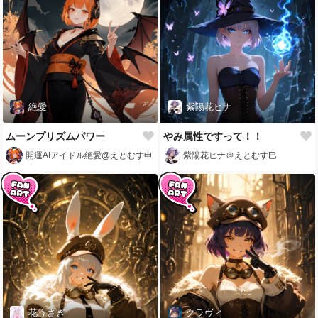
絶愛
紫陽花ヒナ
ムーンプリズムパワー
やみ属性ですって！！
開運AIアイドル絶愛@えとむす申
紫陽花ヒナ＠えとむす巳
花うさぎ
クラヴィ