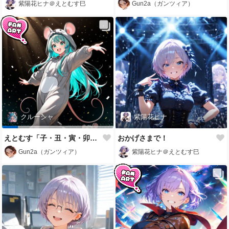
紫陽花ヒナ＠えとむす巳
Gun2a（ガンツィア）
クルーシャ
紫陽花ヒナ
えとむす「子・丑・寅・卯・辰・巳・神」
おかげさまで！
Gun2a（ガンツィア）
紫陽花ヒナ＠えとむす巳