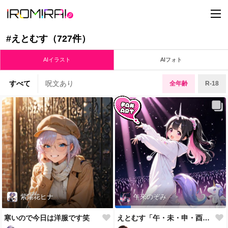
t
o
g
g
#えとむす（727件）
l
e
n
AIイラスト
AIフォト
a
v
i
すべて
呪文あり
全年齢
R-18
g
a
t
i
o
n
紫陽花ヒナ
午來のぞみ
寒いので今日は洋服です笑
えとむす「午・未・申・酉・戌・亥・猫」