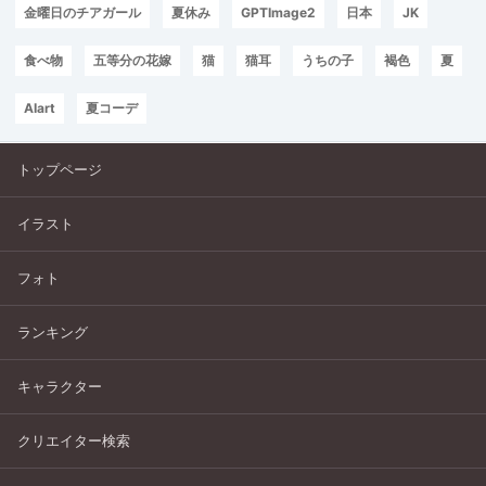
金曜日のチアガール
夏休み
GPTImage2
日本
JK
食べ物
五等分の花嫁
猫
猫耳
うちの子
褐色
夏
AIart
夏コーデ
トップページ
イラスト
フォト
ランキング
キャラクター
クリエイター検索