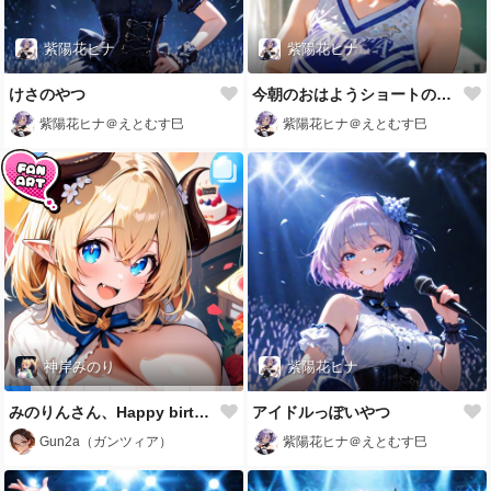
紫陽花ヒナ
紫陽花ヒナ
けさのやつ
今朝のおはようショートのやつ
紫陽花ヒナ＠えとむす巳
紫陽花ヒナ＠えとむす巳
神岸みのり
紫陽花ヒナ
みのりんさん、Happy birthday！！🎂🥳🎉
アイドルっぽいやつ
Gun2a（ガンツィア）
紫陽花ヒナ＠えとむす巳