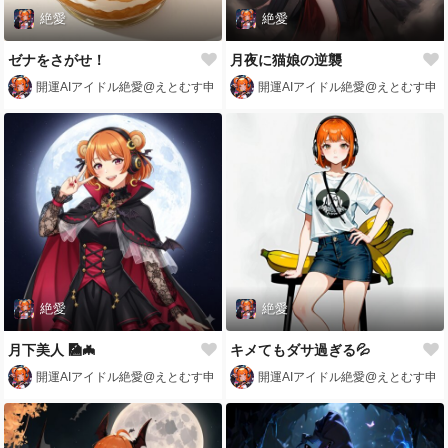
絶愛
絶愛
ゼナをさがせ！
月夜に猫娘の逆襲
開運AIアイドル絶愛@えとむす申
開運AIアイドル絶愛@えとむす申
絶愛
絶愛
月下美人 🎑🦇
キメてもダサ過ぎる💦
開運AIアイドル絶愛@えとむす申
開運AIアイドル絶愛@えとむす申