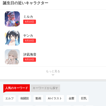
誕生日の近いキャラクター
ミルカ
8月10日
ヤンカ
8月10日
汐凪海音
8月10日
もっと見る
人気のキーワード
キーワードから探す
エルフ
格闘技
動画
AIイラスト
金髪
巨乳