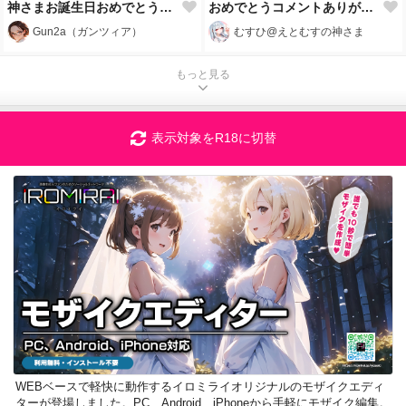
神さまお誕生日おめでとうございますっ！🎂🎉
おめでとうコメントありがとうございました✨️
Gun2a（ガンツィア）
むすひ@えとむすの神さま
もっと見る
表示対象をR18に切替
WEBベースで軽快に動作するイロミライオリジナルのモザイクエディ
ターが登場しました。PC、Android、iPhoneから手軽にモザイク編集。