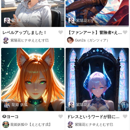
紫陽花ヒナ
紫陽花ヒナ
レベルアップしました！
【ファンアート】冒険者×えとむす巳・紫陽花ヒナさん
紫陽花ヒナ＠えとむす巳
Gun2a（ガンツィア）
龍姫 妖狐
紫陽花ヒナ
🐶ヨーコ
ドレスというワードが目についたので
龍姫妖狐🐶【えとむす戌】
紫陽花ヒナ＠えとむす巳