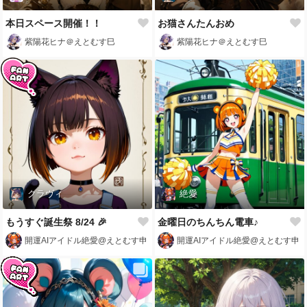
本日スペース開催！！
お猫さんたんおめ
紫陽花ヒナ＠えとむす巳
紫陽花ヒナ＠えとむす巳
クラヴィ
絶愛
もうすぐ誕生祭 8/24 🎉
金曜日のちんちん電車♪
開運AIアイドル絶愛@えとむす申
開運AIアイドル絶愛@えとむす申