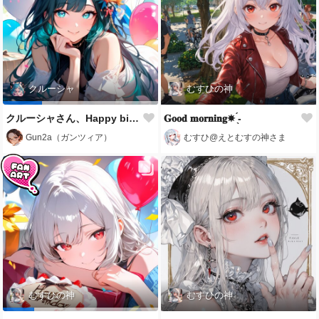
クルーシャ
むすひの神
クルーシャさん、Happy birthday‼︎🎂🥳🎉
𝐆𝐨𝐨𝐝 𝐦𝐨𝐫𝐧𝐢𝐧𝐠☀ ̖́-
Gun2a（ガンツィア）
むすひ@えとむすの神さま
むすひの神
むすひの神