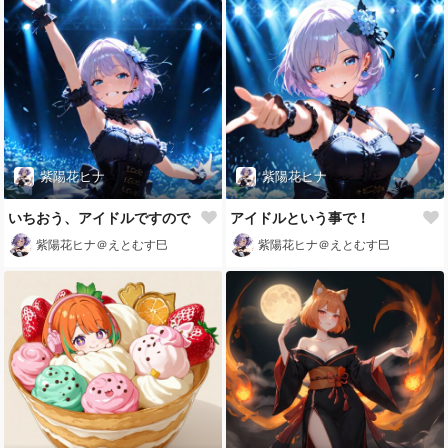
紫陽花ヒナ
紫陽花ヒナ
いちおう、アイドルですので
アイドルという事で！
紫陽花ヒナ＠えとむす巳
紫陽花ヒナ＠えとむす巳