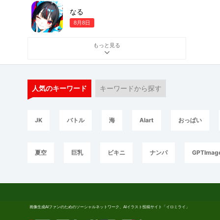
なる
8月8日
もっと見る
人気のキーワード
キーワードから探す
JK
バトル
海
AIart
おっぱい
夏空
巨乳
ビキニ
ナンパ
GPTImag
画像生成AIファンのためのソーシャルネットワーク、AIイラスト投稿サイト「イロミライ」