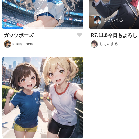
じぇいまる
R7.11.8今日もよろ
ガッツポーズ
じぇいまる
talking_head