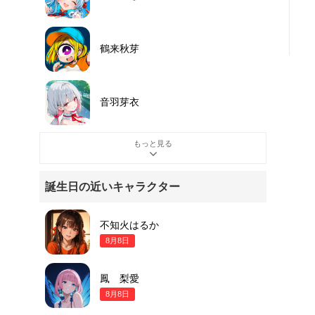
鶴来秋芽
音羽芽衣
もっと見る
誕生日の近いキャラクター
不知火はるか
8月8日
鳳 梨愛
8月8日