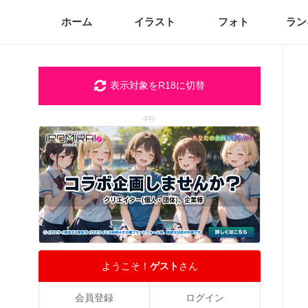
ホーム
イラスト
フォト
ラン
表示対象をR18に切替
-PR-
ようこそ！
ゲスト
さん
会員登録
ログイン