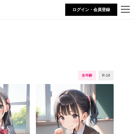
t
ログイン・会員登録
o
g
g
l
e
n
a
v
i
g
a
t
i
o
n
全年齢
R-18