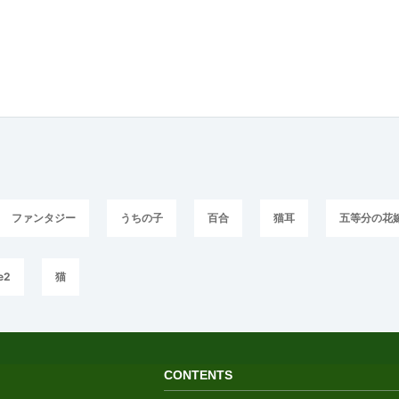
ファンタジー
うちの子
百合
猫耳
五等分の花
e2
猫
CONTENTS