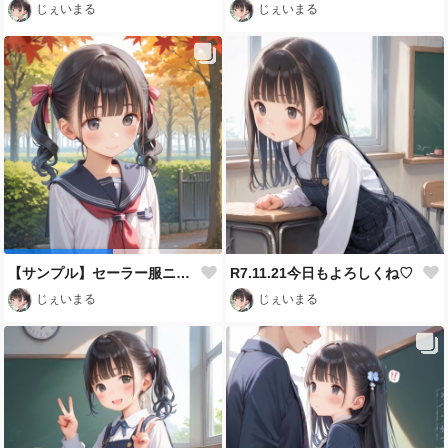
じぇいまる
じぇいまる
【サンプル】セーラー服ニーソ絶対領域＆風パンチラ（10枚）
R7.11.21今日もよろしくね♡
じぇいまる
じぇいまる