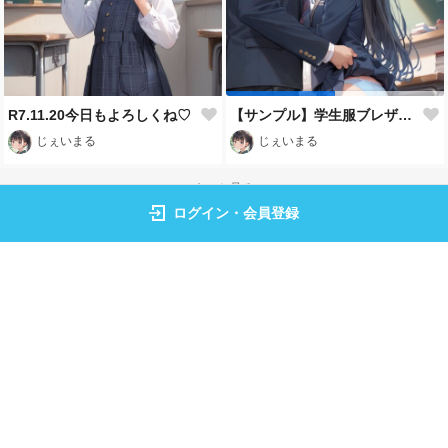
R7.11.20今日もよろしくね♡
【サンプル】学生服ブレザー姿の〇リJ〇ちゃんたちがスカートめくりされる（１０枚）
じぇいまる
じぇいまる
もっと見る
ログイン・会員登録
トップページ
イラスト
フォト
ランキング
キャラクター