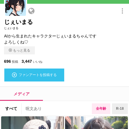
このキャラクターを共有
じぇいまる
じぇいまる
AIから生まれたキャラクターじぇいまるちゃんです
よろしくね♡
もっと見る
696
3,447
投稿
いいね
ファンアートを投稿する
メディア
すべて
呪文あり
全年齢
R-18