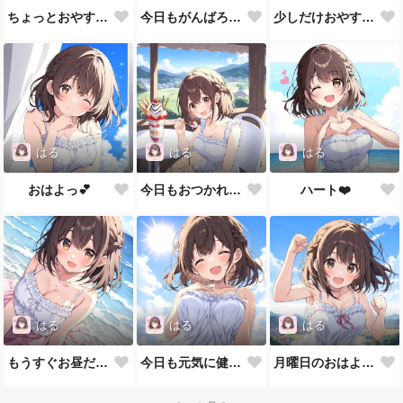
ちょっとおやすみしよっ💕
今日もがんばろ～💕
少しだけおやすみしよっ💕
はる
はる
はる
おはよっ💕
今日もおつかれさま～💕
ハート❤️
はる
はる
はる
もうすぐお昼だねっ💕
今日も元気に健康に(✿╹◡╹)ﾉ
月曜日のおはよ～❣️