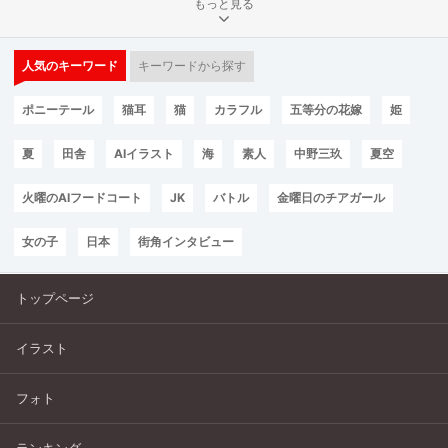
もっと見る
人気のキーワード
キーワードから探す
ポニーテール
猫耳
猫
カラフル
五等分の花嫁
姫
夏
田舎
AIイラスト
海
素人
中野三玖
夏空
火曜のAIフードコート
JK
バトル
金曜日のチアガール
女の子
日本
街角インタビュー
トップページ
イラスト
フォト