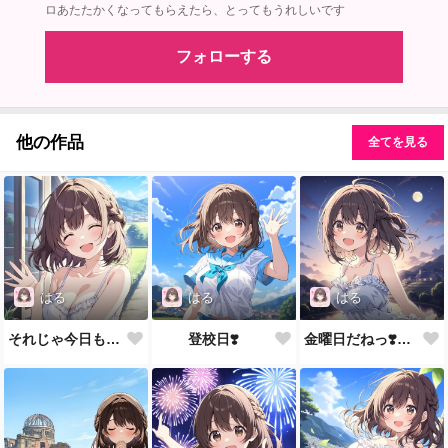
ロあたたかくなってもらえたら、とってもうれしいです
フォローする
他の作品
全てを見る
はる
はる
はる
それじゃ今日もムリせずがんばろっ💕
登校日❣️
金曜日だねっ❣️おはよ💕