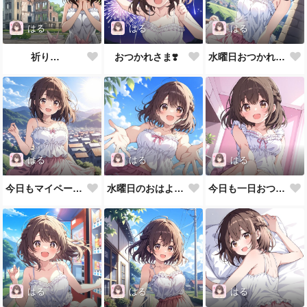
はる
はる
はる
祈り…
おつかれさま❣️
水曜日おつかれさまっ❣️
はる
はる
はる
今日もマイペース❣️
水曜日のおはよ〜💕
今日も一日おつかれさまっ💕
はる
はる
はる