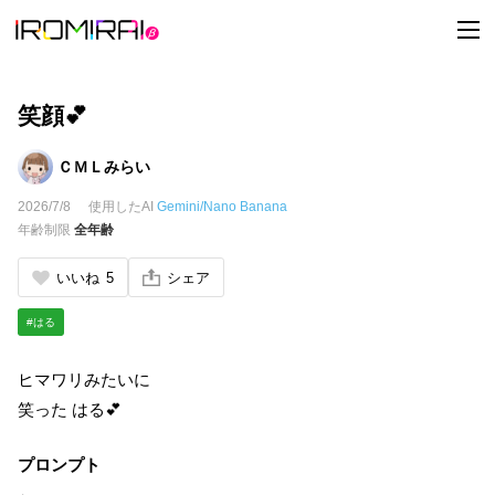
t
o
g
g
l
e
笑顔💕
n
a
v
ＣＭＬみらい
i
g
2026/7/8
使用したAI
Gemini/Nano Banana
a
t
年齢制限
全年齢
i
o
n
いいね
5
シェア
#はる
ヒマワリみたいに
笑った はる💕
プロンプト