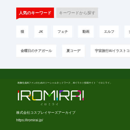
人気のキーワード
キーワードから探す
猫
JK
フェチ
動画
エルフ
金曜日のチアガール
夏コーデ
宇宙旅行AIイラスト
画像生成AIファンのためのソーシャルネットワーク、AIイラスト投稿サイト「イロミライ」
株式会社コスプレイヤーズアーカイブ
https://iromirai.jp/