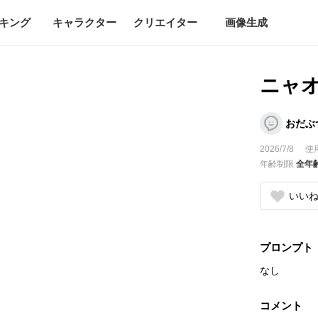
キング
キャラクター
クリエイター
画像生成
ニャ
おだぶ
2026/7/8
使
年齢制限
全年
いい
プロンプト
なし
コメント