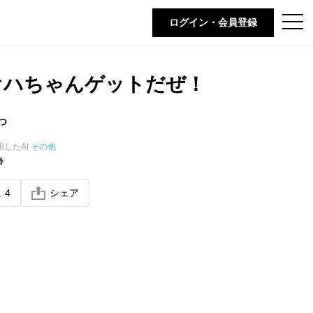
t
ログイン・会員登録
o
g
g
l
e
オハちゃんゲットだぜ！
n
a
v
i
つ
g
a
t
用したAI
その他
i
齢
o
n
ね
4
シェア