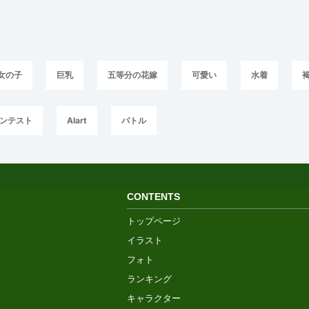
女の子
巨乳
五等分の花嫁
可愛い
水着
コンテスト
AIart
バトル
CONTENTS
トップページ
イラスト
フォト
ランキング
キャラクター