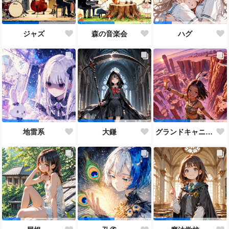
ジャズ
森の音楽会
ハグ
地雷系
大鎌
グランドキャニオン