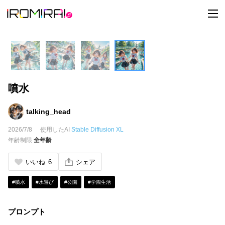
t
o
g
g
l
e
n
a
v
i
噴水
g
a
t
i
talking_head
o
n
2026/7/8
使用したAI
Stable Diffusion XL
年齢制限
全年齢
いいね
6
シェア
#噴水
#水遊び
#公園
#学園生活
プロンプト