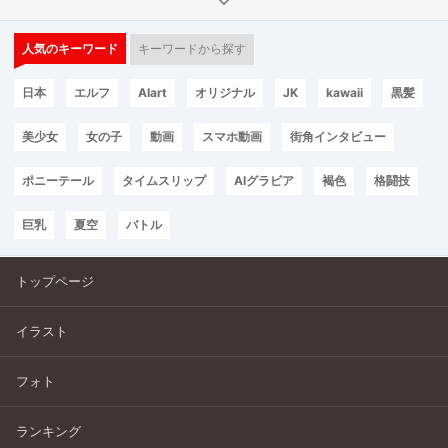
人気のキーワード
キーワードから探す
日本
エルフ
AIart
オリジナル
JK
kawaii
黒髪
美少女
女の子
動画
スマホ動画
街角インタビュー
ポニーテール
タイムスリップ
AIグラビア
褐色
格闘技
巨乳
夏空
バトル
トップページ
イラスト
フォト
ランキング