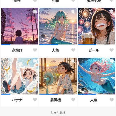
屋根
孔雀
魔法学校
夕焼け
人魚
ビール
バナナ
扇風機
人魚
もっと見る