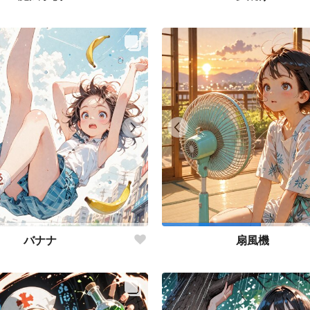
バナナ
扇風機