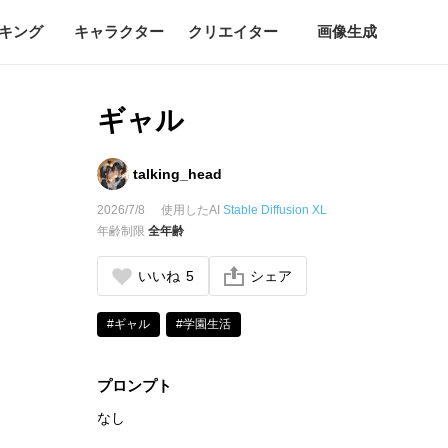
キング
キャラクター
クリエイター
画像生成
ギャル
talking_head
2026/7/8
使用したAI
Stable Diffusion XL
年齢制限
全年齢
いいね
5
シェア
#ギャル
#学園生活
プロンプト
なし