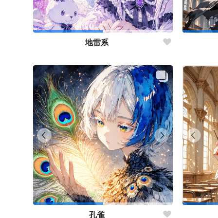
地雷系
孔雀