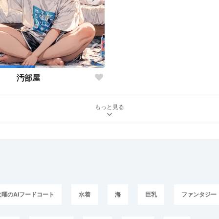
汚部屋
もっと見る
火曜のAIフードコート
水着
海
巨乳
ファンタジー