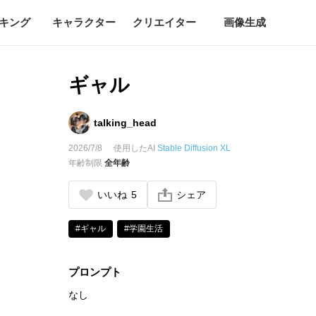
キング
キャラクター
クリエイター
画像生成
ギャル
talking_head
2026/7/8
使用したAI
Stable Diffusion XL
年齢制限
全年齢
いいね
5
シェア
#ギャル
#学園生活
プロンプト
なし