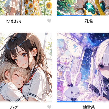
ひまわり
孔雀
ハグ
地雷系