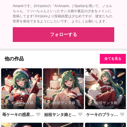
Amamiです。(Xやpixivの「AI Amami」) Spellaiを用いて、ノエル
ちゃん、リツハちゃんといったサンタ娘や素足の少女をメインに
投稿してます! Xやpixivより投稿頻度は少なめですが、彼女たちの
世界を発信できるようにしたいです。 よろしくお願いします。
フォローする
他の作品
全てを見る
始祖サンタ娘
始祖サンタ娘
始祖サンタ娘
苺ケーキの惑星にて始祖サンタ娘
始祖サンタ娘と多段ケーキ
ケーキのブラックホールに吸い込まれる始祖サンタ娘