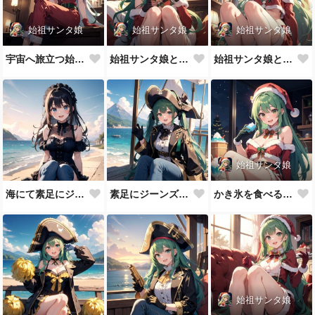
始祖サンタ娘
始祖サンタ娘
始祖サンタ娘
宇宙へ旅立つ始祖サンタ娘
始祖サンタ娘と苺のケーキ
始祖サンタ娘と苺のケーキ
始祖サンタ娘
海にて素足にジーンズの黒髪ゴスロリ少女
素足にジーンズの緑髪ツインテ海賊少女
かき氷を食べる始祖サンタ娘
始祖サンタ娘