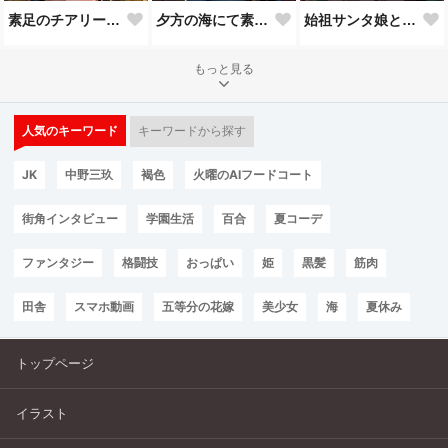
素足のチアリーダー 緑髪海賊少女
夕方の海にて素足の緑髪海賊少女
始祖サンタ娘と苺のショートケーキ
もっと見る
人気のキーワード
キーワードから探す
JK
中野三玖
褐色
火曜のAIフードコート
街角インタビュー
学園生活
百合
夏コーデ
ファンタジー
格闘技
おっぱい
姫
黒髪
筋肉
田舎
スマホ動画
五等分の花嫁
美少女
海
夏休み
トップページ
イラスト