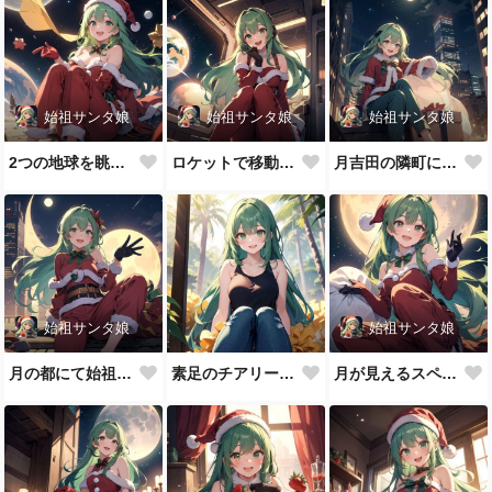
始祖サンタ娘
始祖サンタ娘
始祖サンタ娘
2つの地球を眺める始祖サンタ娘
ロケットで移動中の始祖サンタ娘
月吉田の隣町にて始祖サンタ娘
始祖サンタ娘
始祖サンタ娘
月の都にて始祖サンタ娘
素足のチアリーダー 緑髪少女
月が見えるスペース景勝地へ来た始祖サンタ娘