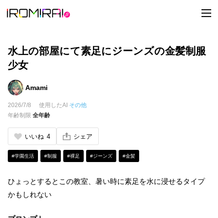
t
o
g
g
l
e
水上の部屋にて素足にジーンズの金髪制服
n
a
少女
v
i
g
Amami
a
t
2026/7/8
使用したAI
その他
i
o
年齢制限
全年齢
n
いいね
4
シェア
#学園生活
#制服
#裸足
#ジーンズ
#金髪
ひょっとするとこの教室、暑い時に素足を水に浸せるタイプ
かもしれない