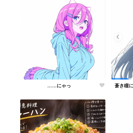
……にゃっ
蒼き瞳に