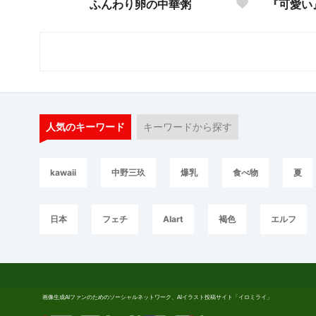
ふんわり卵の中華粥
人気のキーワード
キーワードから探す
kawaii
中野三玖
爆乳
食べ物
夏
日本
フェチ
AIart
褐色
エルフ
画像生成AIファンのためのソーシャルネットワーク、AIイラスト投稿サイト「イロミライ」