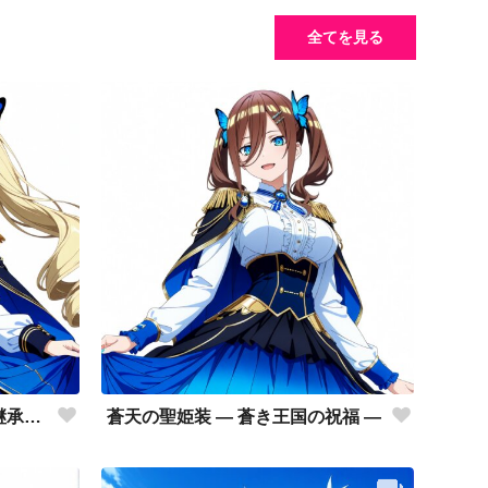
全てを見る
蒼薔薇の皇姫 ― 青き王国の継承者 ―
蒼天の聖姫装 ― 蒼き王国の祝福 ―