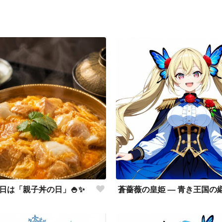
 今日は「親子丼の日」🍚✨