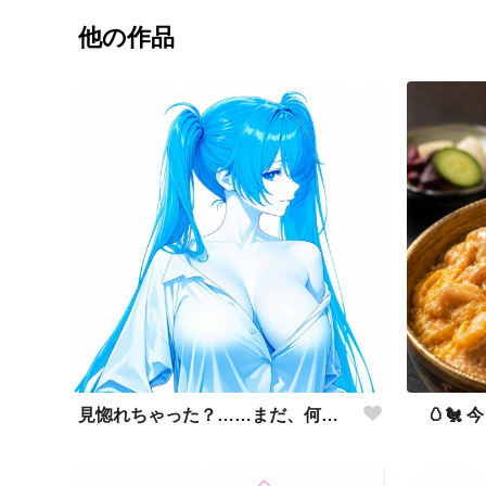
他の作品
見惚れちゃった？……まだ、何もしてないのに♡
🥚🐔