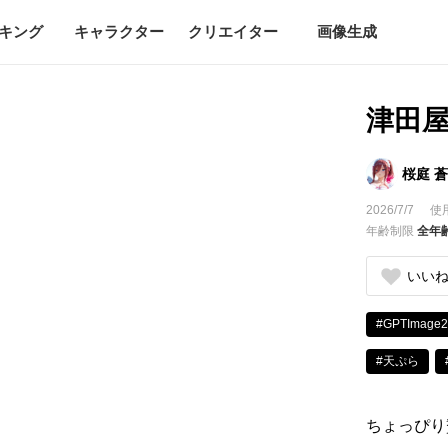
キング
キャラクター
クリエイター
画像生成
津田屋
桜庭 蒼
2026/7/7
使
年齢制限
全年
いい
#GPTImage2
#天ぷら
ちょっぴり贅