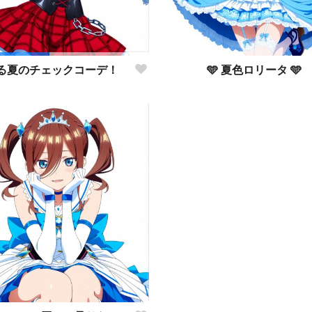
🩵 夏色ロリータ 🩵
る夏のチェックコーデ！