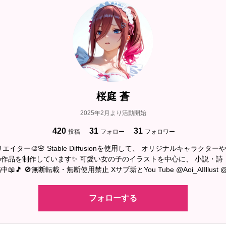
桜庭 蒼
2025年2月より活動開始
420
31
31
投稿
フォロー
フォロワー
エイター🎨🌸 Stable Diffusionを使用して、 オリジナルキャラクタ
作品を制作しています✨ 可愛い女の子のイラストを中心に、 小説・詩・
🎵 🚫無断転載・無断使用禁止 Xサブ垢とYou Tube @Aoi_AIIllust @Aoi
フォローする