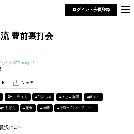
t
ログイン・会員登録
o
g
g
l
e
流 豊前裏打会
n
a
v
i
g
a
t
用したAI
GPT Image 2
i
齢
o
n
ね
5
シェア
#AIイラスト
#AIグルメ
#うどん御膳
#飯テロ
#肉うどん
#定食
#御膳
#火曜のAIフードコート
沢に...✨