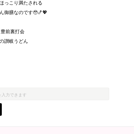
ほっこり満たされる
御膳なのです🥹🍤💖
 豊前裏打会
の讃岐うどん