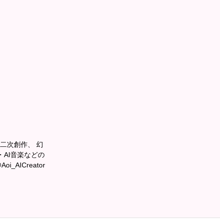
ーや二次創作、 幻
AI音楽などの
_AICreator