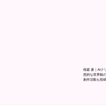
桜庭 蒼｜AIクリ
想的な世界観の
創作活動も投稿中📖