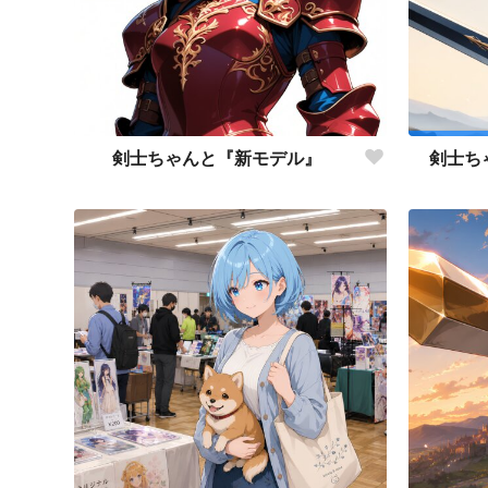
剣士ちゃんと『新モデル』
剣士ち