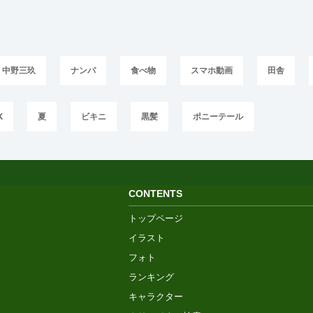
中野三玖
ナンパ
食べ物
スマホ動画
田舎
K
夏
ビキニ
黒髪
ポニーテール
CONTENTS
トップページ
イラスト
フォト
ランキング
キャラクター