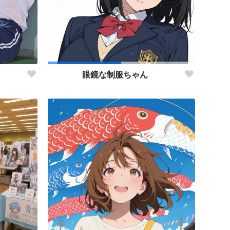
』
眼鏡な制服ちゃん