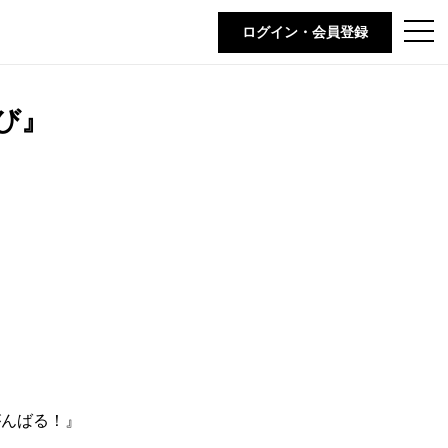
t
ログイン・会員登録
o
g
g
l
e
び』
n
a
v
i
g
a
t
i
o
n
がんばる！』