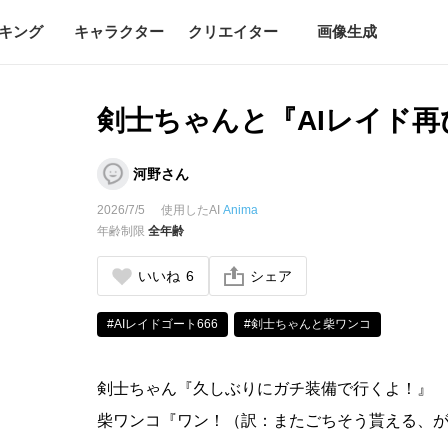
キング
キャラクター
クリエイター
画像生成
剣士ちゃんと『AIレイド再
河野さん
2026/7/5
使用したAI
Anima
年齢制限
全年齢
いいね
6
シェア
#AIレイドゴート666
#剣士ちゃんと柴ワンコ
剣士ちゃん『久しぶりにガチ装備で行くよ！』
柴ワンコ『ワン！（訳：またごちそう貰える、