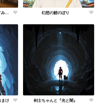
剣士ちゃんと『フェス』 in すみだ産業会館
幻想の鯉のぼり
おまけ
剣士ちゃんと『光と闇』