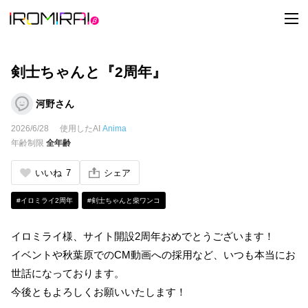
t
o
g
g
l
e
剣士ちゃんと『2周年』
n
a
v
河野さん
i
g
2026/6/28
使用したAI
Anima
a
t
年齢制限
全年齢
i
o
n
いいね
7
シェア
#イロミライ2周年
#剣士ちゃんと柴ワンコ
イロミライ様、サイト開設2周年おめでとうございます！
イベントや秋葉原でのCM動画への採用など、いつも本当にお
世話になっております。
今後ともよろしくお願いいたします！