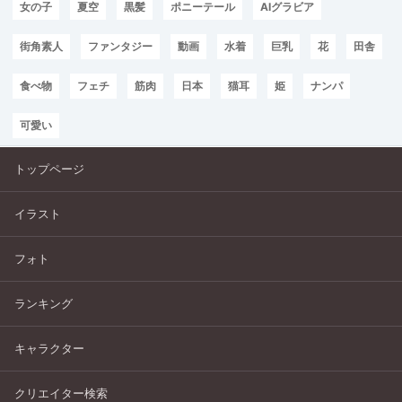
女の子
夏空
黒髪
ポニーテール
AIグラビア
街角素人
ファンタジー
動画
水着
巨乳
花
田舎
食べ物
フェチ
筋肉
日本
猫耳
姫
ナンパ
可愛い
トップページ
イラスト
フォト
ランキング
キャラクター
クリエイター検索