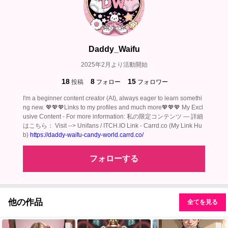
Daddy_Waifu
2025年2月より活動開始
18
8
15
投稿
フォロー
フォロワー
I'm a beginner content creator (AI), always eager to learn somethi
ng new. 💖💖💖Links to my profiles and much more💖💖💖 My Excl
usive Content - For more information: 私の限定コンテンツ — 詳細
はこちら： Visit --> Unifans / ITCH.IO Link - Carrd.co (My Link Hu
b)
https://daddy-waifu-candy-world.carrd.co/
フォローする
他の作品
全てを見る