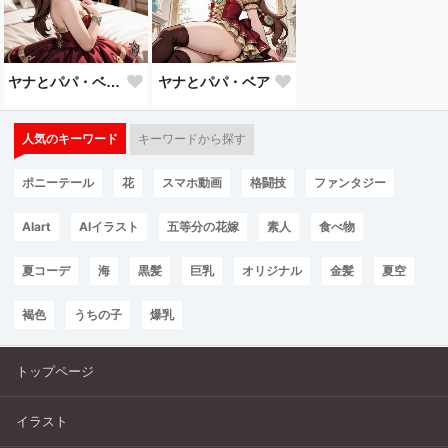
ヤナとパパ・ベアの遊びの時間。
ヤナとパパ・ベア
人気のキーワード
キーワードから探す
ポニーテール
花
スマホ動画
格闘技
ファンタジー
AIart
AIイラスト
五等分の花嫁
素人
食べ物
夏コーデ
海
黒髪
巨乳
オリジナル
金髪
夏空
褐色
うちの子
爆乳
トップページ
イラスト