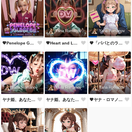
Yana Romanov
Penelope_Goldberg
Yana Romanov
💖Heart and Love for you💖
💖Penelope Goldberg💖
💖「パパとのラブストーリー」💖
Yana Romanov
Yana Romanov
Yana Romanov
ヤナ姫、あなたへの贈り物がありますよ！！！
ヤナ姫、あなたへの贈り物がありますよ！！！
💖ヤナ・ロマノフ — コットンキャンディ💖