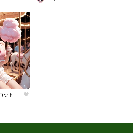
💖ヤナ・ロマノフ — コットンキャンディ💖