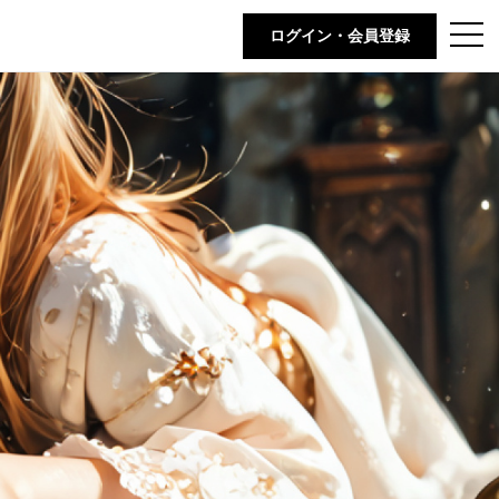
t
ログイン・会員登録
o
g
g
l
e
n
a
v
i
g
a
t
i
o
n