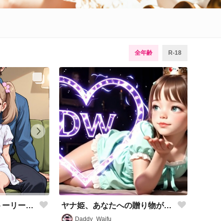
全年齢
R-18
ヤナ姫、あなたへの贈り物がありますよ！！！
💖「パパとのラブストーリー」💖
Daddy_Waifu