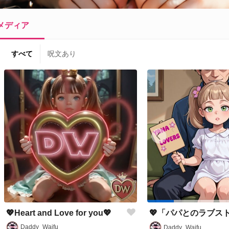
メディア
すべて
呪文あり
💖Heart and Love for you💖
Daddy_Waifu
Daddy_Waifu