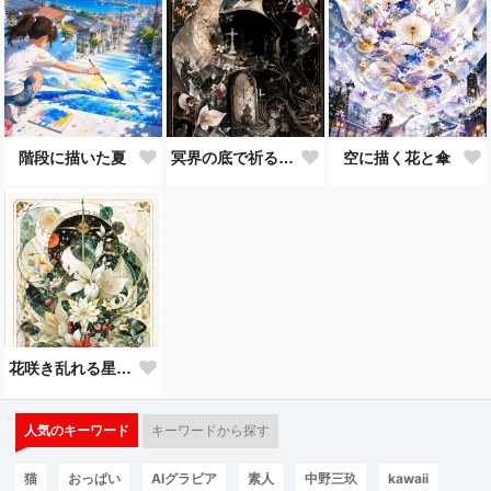
階段に描いた夏
冥界の底で祈るだけ
空に描く花と傘
花咲き乱れる星の夜
人気のキーワード
キーワードから探す
猫
おっぱい
AIグラビア
素人
中野三玖
kawaii