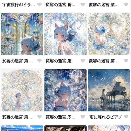
宇宙旅行AIイラストコンテストについて
変容の迷宮 番外編 宇宙旅行 蒼星軌道庭園
変容の迷宮 第三章 ― 炎蝶舞踏会 ―
変容の迷宮 第二章 光芒回廊
変容の迷宮 第一章 ― 始まりの庭園 No.3 Birth of the Labyrinth
変容の迷宮 第一章 始まりの庭園 Birth of the Labyrinth No.2
変容の迷宮 第一章 始まりの庭園 Birth of the Labyrinth
変容の迷宮 序章 月下に咲く涙と白蛇
雨に濡れるピアノ