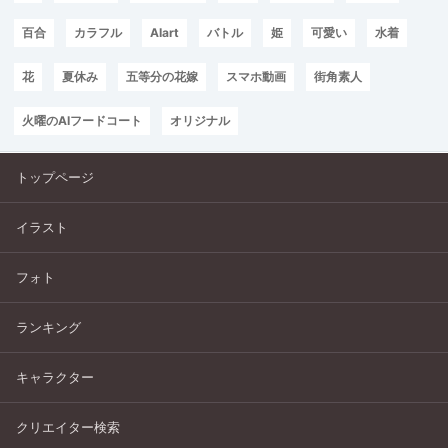
百合
カラフル
AIart
バトル
姫
可愛い
水着
花
夏休み
五等分の花嫁
スマホ動画
街角素人
火曜のAIフードコート
オリジナル
トップページ
イラスト
フォト
ランキング
キャラクター
クリエイター検索