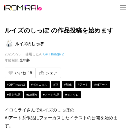
t
o
g
g
l
e
ルイズのしっぽ の作品投稿を始めます
n
a
v
ルイズのしっぽ
i
g
2026/6/25
使用したAI
GPT Image 2
a
t
年齢制限
全年齢
i
o
n
いいね
18
シェア
#GPTImage2
#ボタニカル
#花
#和傘
#アート
#AIアート
#芸術作品
#幻想的
#アート作品
#モノクロ
イロミライさんでルイズのしっぽの
AIアート系作品にフォーカスしたイラストの公開を始めま
す。