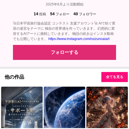
2025年6月より活動開始
14
54
40
投稿
フォロー
フォロワー
🚀日本宇宙旅行協会認定 コンテスト 支援アカウント🚀 AIで紡ぐ変
容の迷宮をテーマに 独自の世界感を作っていきます。 幻想的に変
容するAIアートに挑戦していきます。 物語の続きはインスタ動画
でも公開しています。
https://www.instagram.com/ruizunoaiart
フォローする
他の作品
全てを見る