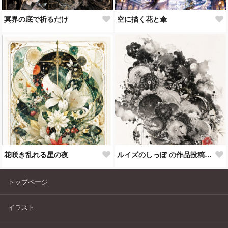
冥界の底で祈るだけ
空に描く花と傘
花咲き乱れる星の夜
ルイズのしっぽ の作品投稿を始めます
トップページ
イラスト