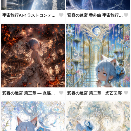
宇宙旅行AIイラストコンテストについて
変容の迷宮 番外編 宇宙旅行 蒼星軌道庭園
変容の迷宮 第三章 ― 炎蝶舞踏会 ―
変容の迷宮 第二章 光芒回廊