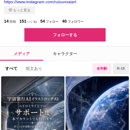
https://www.instagram.com/ruizunoaiart
もっと見る
14
151
54
40
投稿
いいね
フォロー
フォロワー
フォローする
メディア
キャラクター
すべて
呪文あり
全年齢
R-18