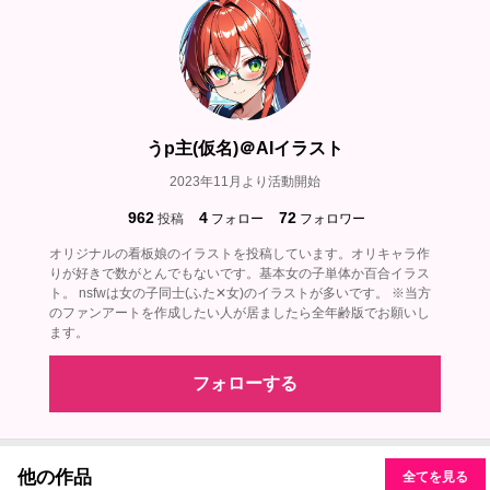
うp主(仮名)＠AIイラスト
2023年11月より活動開始
962
4
72
投稿
フォロー
フォロワー
オリジナルの看板娘のイラストを投稿しています。オリキャラ作
りが好きで数がとんでもないです。基本女の子単体か百合イラス
ト。 nsfwは女の子同士(ふた✕女)のイラストが多いです。 ※当方
のファンアートを作成したい人が居ましたら全年齢版でお願いし
ます。
フォローする
他の作品
全てを見る