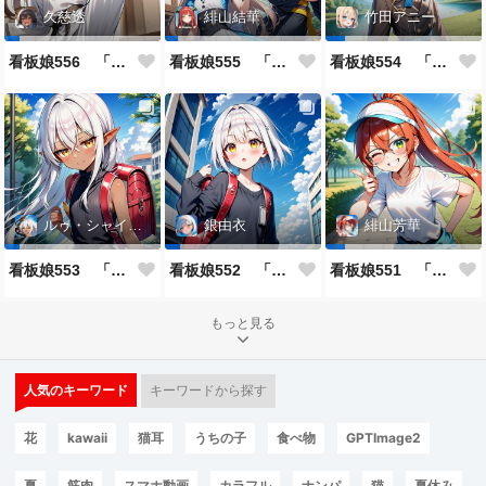
久慈透
緋山結華
竹田アニー
看板娘556 「久慈透のよもやま話」
看板娘555 「帰還、そして目覚め。」
看板娘554 「竹田アニーのよもやま話」
ルゥ・シャイニー
銀由衣
緋山芳華
看板娘553 「ルゥ・シャイニーのよもやま話」
看板娘552 「銀由衣」
看板娘551 「緋山芳華のよもやま話」
もっと見る
人気のキーワード
キーワードから探す
花
kawaii
猫耳
うちの子
食べ物
GPTImage2
夏
筋肉
スマホ動画
カラフル
ナンパ
猫
夏休み