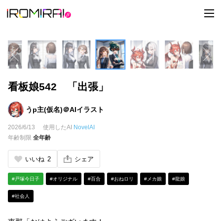
t
o
g
g
l
e
n
a
v
i
看板娘542 「出張」
g
a
t
i
うp主(仮名)＠AIイラスト
o
n
2026/6/13
使用したAI
NovelAI
年齢制限
全年齢
いいね
2
シェア
#戸塚今日子
#オリジナル
#百合
#おねロリ
#メカ娘
#龍娘
#社会人