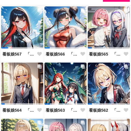
看板娘567 「雪村恋のよもやま話」
看板娘566 「ナンシー・ツァオのよもやま話」
看板娘565 「銀一族」
看板娘564 「ジェルマ・レスポストン・八百のよもやま話」
看板娘563 「騒ぎの終わり」
看板娘562 「八木沼千絵のよもやま話」