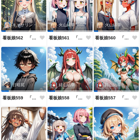
キャサリン・アストリー
火山縁華
火山縁華
看板娘562 「キャサリン・アストリーのよもやま話」
看板娘561 「火山一族」
看板娘560 「緋山一族」
日暗苑
緋山結華
緋山結華
看板娘559 「日暗苑のよもやま話」
看板娘558 「緋山結華」キャラクター紹介
看板娘557 「其々の再会」