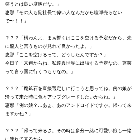
笑うとは良い度胸だな。」
恵那「その人も副社長で偉い人なんだから喧嘩売らない
で〜！！」
？？？「構わんよ。まぁ暫くはここを空ける予定だから、先
に龍人と言うものが見れて良かったよ。」
恵那「ここを空けるって、どうしたんですか？」
今日子「来週からね、私達異世界に出張する予定なの。蓬莱
って言う国に行くつもりなの。」
？？？「魔鉱石を直接選定しに行こうと思ってね。例の娘が
帰って来た時に色々アップグレードしたいからね。」
恵那「例の娘？…あぁ、あのアンドロイドですか。帰って来
ますかね？」
？？？「帰って来るさ。その時は多分一緒に可愛い娘も一緒
に連れて来るから。」