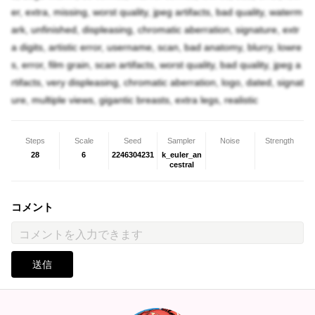
er, extra, missing, worst quality, jpeg artifacts, bad quality, waterm
ark, unfinished, displeasing, chromatic aberration, signature, extr
a digits, artistic error, username, scan, bad anatomy, blurry, lowre
s, error, film grain, scan artifacts, worst quality, bad quality, jpeg a
rtifacts, very displeasing, chromatic aberration, logo, dated, signat
ure, multiple views, gigantic breasts, extra legs, realistic
Steps
Scale
Seed
Sampler
Noise
Strength
28
6
2246304231
k_euler_an
cestral
コメント
送信