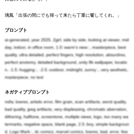
璃鳳「出張の間にでも帰って来たら丁重に饗してくれ。」
プロンプト
ai-generated, year 2025, 2girl, side by side, looking at viewer, mid
day, indoor, in office room, 1.0::warm's view::, masterpiece, best
quality, ultra detailed, perfect fingers, high resolution, absurdres,
perfect anotomy, detailed background, unity 8k wallpaper, locatio
n, -1.5::hugging::, -2.5::outdoor, midnight, sunny::, very aesthetic,
masterpiece, no text
ネガティブプロンプト
nsfw, lowres, artistic error, film grain, scan artifacts, worst quality,
bad quality, jpeg artifacts, very displeasing, chromatic aberration,
dithering, halftone, screentone, multiple views, logo, too many wa
termarks, negative space, blank page, 2.5::boy, simple backgroun
d, Logo Mark::, dc comics, marvel comics, lowres, bad, error, few