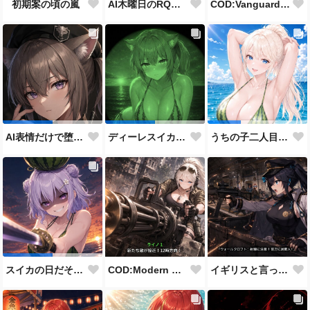
COD:Vanguard "ミッドウェー海戦"
初期案の頃の嵐
AI木曜日のRQ参加作品
AI表情だけで堕とせ参加作品
ディーレスイカビキニ
うちの子二人目スイカの日
COD:Modern Warfare 3 "Goalpost"
イギリスと言ったらこれだよな
スイカの日だそうなので、仲の良い先輩後輩でスイカ割り（意味深）