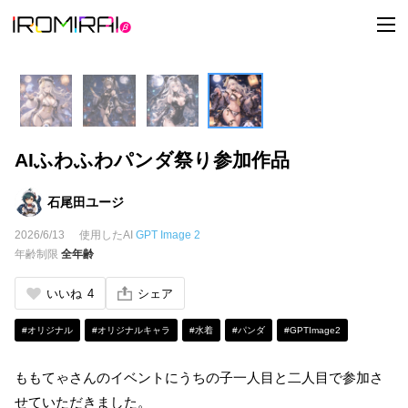
t
o
g
g
l
e
n
a
v
i
AIふわふわパンダ祭り参加作品
g
a
t
i
石尾田ユージ
o
n
2026/6/13
使用したAI
GPT Image 2
年齢制限
全年齢
いいね
4
シェア
#オリジナル
#オリジナルキャラ
#水着
#パンダ
#GPTImage2
ももてゃさんのイベントにうちの子一人目と二人目で参加さ
せていただきました。