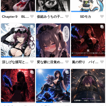
Chapter９ BLACK OUT 生存者側伴 緋聖の設定とストーリーに使用した画像
仮組みうちの子28人目にしてずっと作りたかった仕事人ポジション。
SDモカ
変な癖に目覚めそうになったメイドディーレ赤面バージョン
涼しげな描写とはをコンセプトにしたダイバー花梨先輩
嵐の狩り バイカーコスチューム