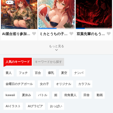
AI屋台巡り参加作品
ミカとうちの子8人目
双葉先輩のもう一つの顔３
もっと見る
人気のキーワード
キーワードから探す
素人
フェチ
百合
爆乳
夏空
ナンパ
金曜日のチアガール
女の子
オリジナル
カラフル
kawaii
夏休み
バトル
姫
街角素人
田舎
動画
AIイラスト
AIグラビア
おっぱい