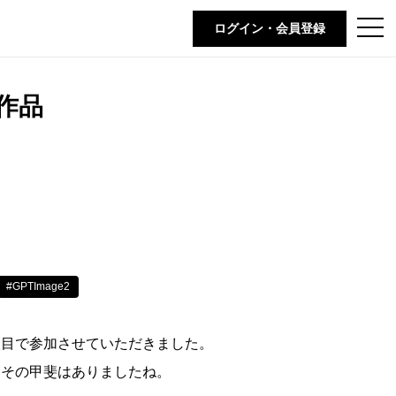
t
ログイン・会員登録
o
g
g
l
e
作品
n
a
v
i
g
a
t
i
o
n
#GPTImage2
人目で参加させていただきました。
、その甲斐はありましたね。