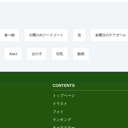
食べ物
火曜のAIフードコート
花
金曜日のチアガール
AIart
女の子
巨乳
動画
CONTENTS
トップページ
イラスト
フォト
ランキング
キャラクター