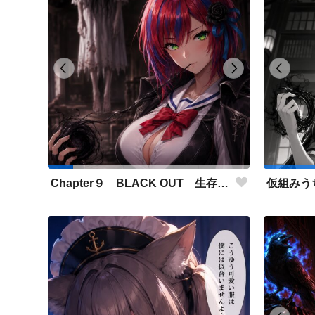
Chapter９ BLACK OUT 生存者側伴 緋聖の設定とストーリーに使用した画像