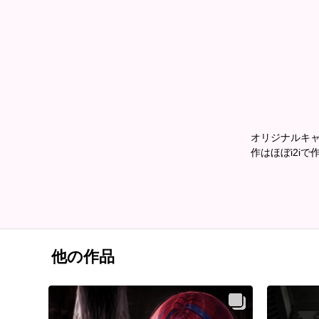
オリジナルキ
作はほぼi2iで
他の作品