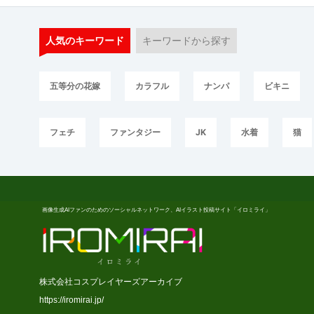
人気のキーワード
キーワードから探す
五等分の花嫁
カラフル
ナンパ
ビキニ
フェチ
ファンタジー
JK
水着
猫
画像生成AIファンのためのソーシャルネットワーク、AIイラスト投稿サイト「イロミライ」
株式会社コスプレイヤーズアーカイブ
https://iromirai.jp/