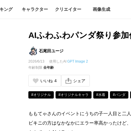
キング
キャラクター
クリエイター
画像生成
AIふわふわパンダ祭り参加
石尾田ユージ
2026/6/13
使用したAI
GPT Image 2
年齢制限
全年齢
いいね
4
シェア
#オリジナル
#オリジナルキャラ
#水着
#パンダ
ももてゃさんのイベントにうちの子一人目と二
ビキニの方はなかなかにエラー率高かったけど