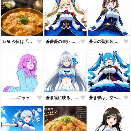
🥚🐔 今日は「親子丼の日」🍚✨
蒼薔薇の皇姫 ― 青き王国の継承者 ―
蒼天の聖姫装 ― 蒼き王国の祝福 ―
……にゃっ
蒼き蝶は、空へ舞う。🦋💙
蒼き瞳に映る、まだ見ぬ未来。🩵