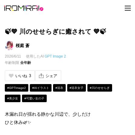
t
o
g
g
l
e
🍃💙 川のせせらぎに癒されて 💙🍃
n
a
v
桜庭 蒼
i
g
2026/6/11
使用したAI
GPT Image 2
a
t
年齢制限
全年齢
i
o
n
いいね
3
シェア
#GPTImage2
#AIイラスト
#浴衣
#浴衣女子
#川のせせらぎ
#美少女
#可愛い女の子
木漏れ日が揺れる静かな川辺で、少しだけ
ひと休み🌿✨