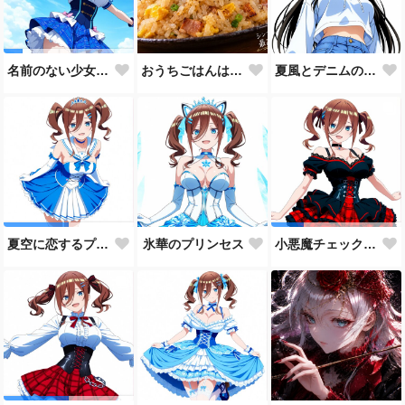
おうちごはんはチャーハンで🍚💕
夏風とデニムの約束
名前のない少女、誕生。🩵
氷華のプリンセス
夏空に恋するプリンセス
小悪魔チェック・ロリータ