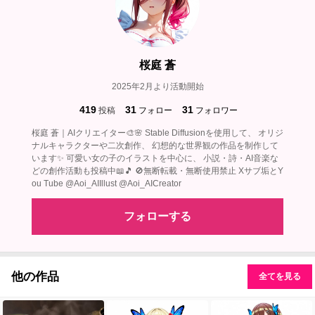
桜庭 蒼
2025年2月より活動開始
419
31
31
投稿
フォロー
フォロワー
桜庭 蒼｜AIクリエイター🎨🌸 Stable Diffusionを使用して、 オリジ
ナルキャラクターや二次創作、 幻想的な世界観の作品を制作して
います✨ 可愛い女の子のイラストを中心に、 小説・詩・AI音楽な
どの創作活動も投稿中📖🎵 🚫無断転載・無断使用禁止 Xサブ垢とY
ou Tube @Aoi_AIIllust @Aoi_AICreator
フォローする
他の作品
全てを見る