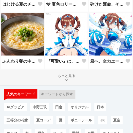
🩵 夏色ロリータ 🩵
砕けた運命、それでも君を見つめて。
はじける夏のチェックコーデ！
ふんわり卵の中華粥
『可愛い』は、一回じゃ足りない。🩵
君へ、全力エール📣✨
もっと見る
人気のキーワード
キーワードから探す
AIグラビア
中野三玖
田舎
オリジナル
日本
五等分の花嫁
夏コーデ
夏
ポニーテール
JK
夏空