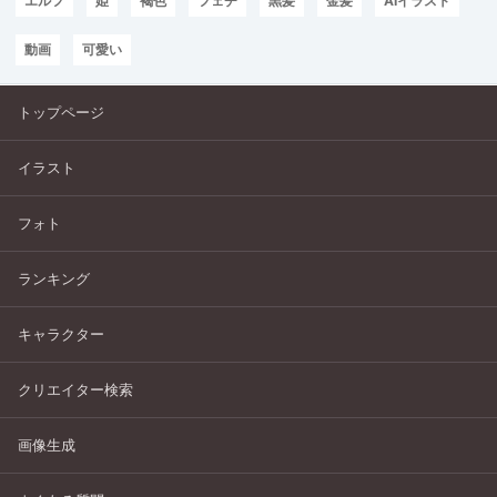
エルフ
姫
褐色
フェチ
黒髪
金髪
AIイラスト
動画
可愛い
トップページ
イラスト
フォト
ランキング
キャラクター
クリエイター検索
画像生成