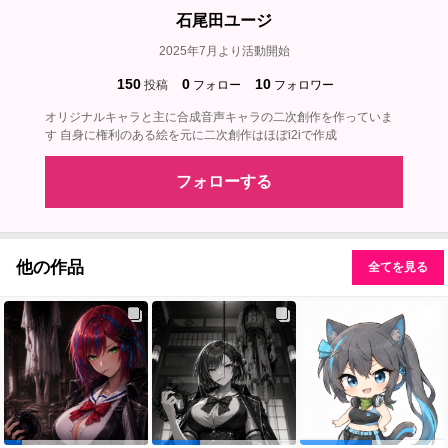
石尾田ユージ
2025年7月より活動開始
150
0
10
投稿
フォロー
フォロワー
オリジナルキャラと主に合成音声キャラの二次創作を作っていま
す 自身に権利のある絵を元に二次創作はほぼi2iで作成
フォローする
他の作品
全てを見る