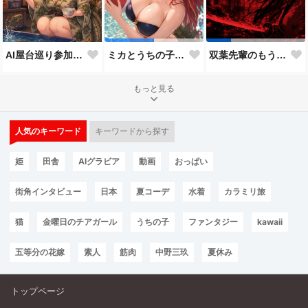
AI屋台巡り参加作品
ミカとうちの子8人目
双葉先輩のもう一つの顔３
もっと見る
人気のキーワード
キーワードから探す
姫
田舎
AIグラビア
動画
おっぱい
街角インタビュー
日本
夏コーデ
水着
カラミリ旅
猫
金曜日のチアガール
うちの子
ファンタジー
kawaii
五等分の花嫁
素人
筋肉
中野三玖
夏休み
トップページ