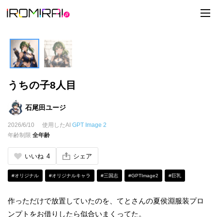
t
o
g
g
l
e
n
a
v
i
うちの子8人目
g
a
t
i
石尾田ユージ
o
n
2026/6/10
使用したAI
GPT Image 2
年齢制限
全年齢
いいね
4
シェア
#オリジナル
#オリジナルキャラ
#三国志
#GPTImage2
#巨乳
作っただけで放置していたのを、てとさんの夏侯淵服装プロ
ンプトをお借りしたら似合いまくってた。