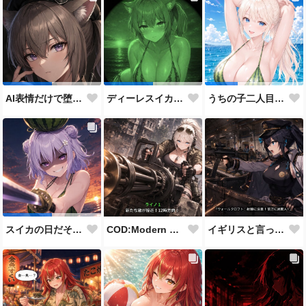
AI表情だけで堕とせ参加作品
ディーレスイカビキニ
うちの子二人目スイカの日
COD:Modern Warfare 3 "Goalpost"
イギリスと言ったらこれだよな
スイカの日だそうなので、仲の良い先輩後輩でスイカ割り（意味深）