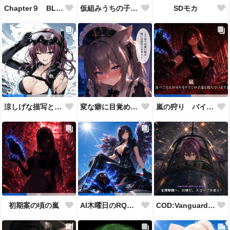
Chapter９ BLACK OUT 生存者側伴 緋聖の設定とストーリーに使用した画像
仮組みうちの子28人目にしてずっと作りたかった仕事人ポジション。
SDモカ
変な癖に目覚めそうになったメイドディーレ赤面バージョン
涼しげな描写とはをコンセプトにしたダイバー花梨先輩
嵐の狩り バイカーコスチューム
COD:Vanguard "ミッドウェー海戦"
初期案の頃の嵐
AI木曜日のRQ参加作品