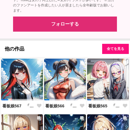
ト。 nsfwは女の子同士(ふた✕女)のイラストが多いです。 ※当方
のファンアートを作成したい人が居ましたら全年齢版でお願いし
ます。
フォローする
他の作品
全てを見る
看板娘567 「雪村恋のよもやま話」
看板娘566 「ナンシー・ツァオのよもやま話」
看板娘565 「銀一族」