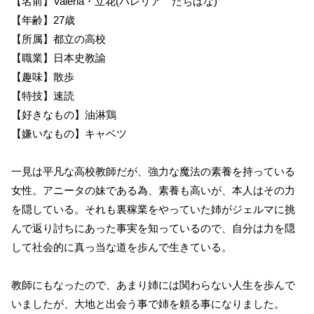
【名前】Valeria・立花(バレリア たちばな)
【年齢】27歳
【所属】都立の高校
【職業】日本史教諭
【趣味】散歩
【特技】速読
【好きなもの】油淋鶏
【嫌いなもの】キャベツ
一見は平凡な高校教師だが、強力な魔法の素養を持っている
女性。アニータの妹である為、素養も高いが、本人はその力
を隠している。それも裏稼業をやっていた姉がジェルマに挑
んで返り討ちにあった事実を知っているので、自分は力を隠
して社会的に真っ当な道を歩んで生きている。
教師にもなったので、あまり姉には関わらない人生を歩んで
いましたが、大地と出会う事で姉を頼る事になりました。