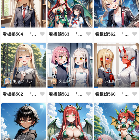
看板娘564 「ジェルマ・レスポストン・八百のよもやま話」
看板娘563 「騒ぎの終わり」
看板娘562 「八木沼千絵のよもやま話」
キャサリン・アストリー
火山縁華
火山縁華
看板娘562 「キャサリン・アストリーのよもやま話」
看板娘561 「火山一族」
看板娘560 「緋山一族」