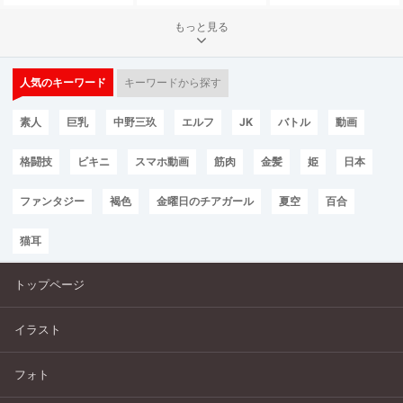
もっと見る
人気のキーワード
キーワードから探す
素人
巨乳
中野三玖
エルフ
JK
バトル
動画
格闘技
ビキニ
スマホ動画
筋肉
金髪
姫
日本
ファンタジー
褐色
金曜日のチアガール
夏空
百合
猫耳
トップページ
イラスト
フォト