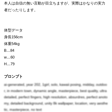
本人は自信の無い言動が目立ちますが、実際はかなりの実力
者だったりします。
体型データ
身長156cm
体重54kg
B…84
w…60
H…79
プロンプト
ai-generated, year 202, 1girl, solo, kawaii posing, midday, outdoo
r, in modern town, dynamic angle, masterpiece, best quality, ultra
detailed, perfect fingers, high resolution, absurdres, perfect anoto
my, detailed background, unity 8k wallpaper, location, very aesthe
tic, masterpiece, no text