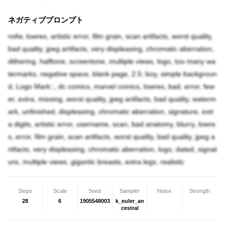
ネガティブプロンプト
nsfw, lowres, artistic error, film grain, scan artifacts, worst quality,
bad quality, jpeg artifacts, very displeasing, chromatic aberration,
dithering, halftone, screentone, multiple views, logo, too many wa
termarks, negative space, blank page, 2.5::boy, simple backgroun
d, Logo Mark::, dc comics, marvel comics, lowres, bad, error, few
er, extra, missing, worst quality, jpeg artifacts, bad quality, waterm
ark, unfinished, displeasing, chromatic aberration, signature, extr
a digits, artistic error, username, scan, bad anatomy, blurry, lowre
s, error, film grain, scan artifacts, worst quality, bad quality, jpeg a
rtifacts, very displeasing, chromatic aberration, logo, dated, signat
ure, multiple views, gigantic breasts, extra legs, realistic
Steps
Scale
Seed
Sampler
Noise
Strength
28
6
1905548003
k_euler_an
cestral