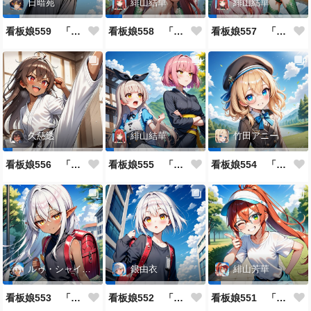
日暗苑
緋山結華
緋山結華
看板娘559 「日暗苑のよもやま話」
看板娘558 「緋山結華」キャラクター紹介
看板娘557 「其々の再会」
久慈透
緋山結華
竹田アニー
看板娘556 「久慈透のよもやま話」
看板娘555 「帰還、そして目覚め。」
看板娘554 「竹田アニーのよもやま話」
ルゥ・シャイニー
銀由衣
緋山芳華
看板娘553 「ルゥ・シャイニーのよもやま話」
看板娘552 「銀由衣」
看板娘551 「緋山芳華のよもやま話」