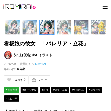
t
o
g
g
l
e
n
a
v
i
看板娘の彼女 「バレリア・立花」
g
a
t
i
うp主(仮名)＠AIイラスト
o
n
2026/6/9
使用したAI
NovelAI
年齢制限
全年齢
いいね
2
シェア
#盛岡大地
#オリジナル
#百合
#スライム娘
#お姉さん
#ロリ巨乳
#おねロリ