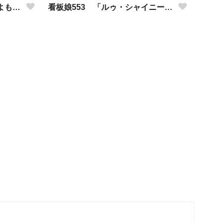
看板娘554 「竹田アニーのよもやま話」
看板娘553 「ルゥ・シャイニーのよもやま話」