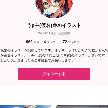
うp主(仮名)＠AIイラスト
2023年11月より活動開始
962
4
72
投稿
フォロー
フォロワー
看板娘のイラストを投稿しています。オリキャラ作りが好きで数がとん
か百合イラスト。 nsfwは女の子同士(ふた✕女)のイラストが多いです
成したい人が居ましたら全年齢版でお願いします。
フォローする