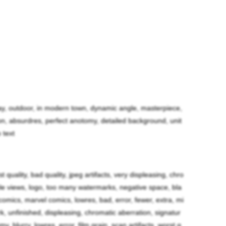
day, outdoor, in modern town, dynamic angle, masterpiece,
を持っている女性。アニータの妹である為、素養も
ution, absurdres, perfect anotomy, detailed background, unit
稼業をやっていた姉がジェルマに挑んで返り討ちに
 text
て社会的に真っ当な道を歩んで生きている。
rst quality, bad quality, jpeg artifacts, very displeasing, chro
人生を歩んでいましたが、大地と出会う事で姉を頼
iple views, logo, too many watermarks, negative space, bla
omics, marvel comics, lowres, bad, error, fewer, extra, mi
かなりの実力者だったりします。
ark, unfinished, displeasing, chromatic aberration, signatur
y, blurry, lowres, error, film grain, scan artifacts, worst q