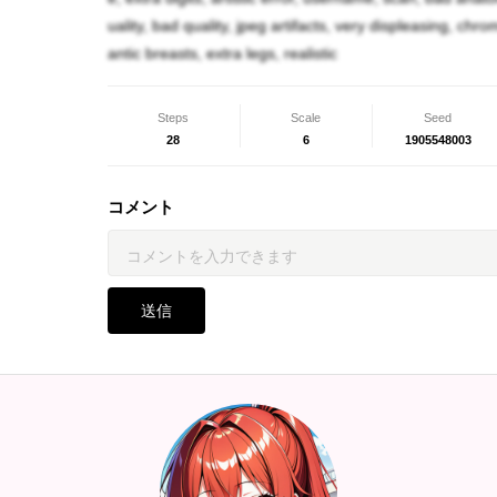
uality, bad quality, jpeg artifacts, very displeasing, chr
antic breasts, extra legs, realistic
体型データ
身長156cm
Steps
Scale
Seed
28
6
1905548003
体重54kg
B…84
コメント
w…60
H…79
送信