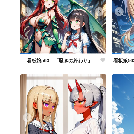
看板娘563 「騒ぎの終わり」