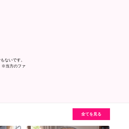
でもないです。
。 ※当方のファ
全てを見る