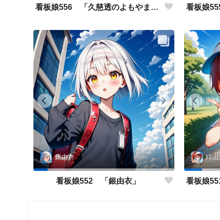
看板娘556 「久慈透のよもやま話」
銀由衣
緋山
看板娘552 「銀由衣」