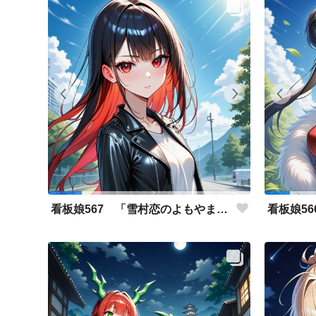
看板娘567 「雪村恋のよもやま話」