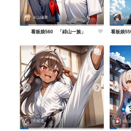
火山縁華
日暗
看板娘560 「緋山一族」
久慈透
緋山