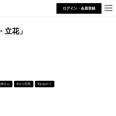
t
ログイン・会員登録
o
g
g
l
e
・立花」
n
a
v
i
g
a
t
i
o
n
お姉さん
#ロリ巨乳
#おねロリ