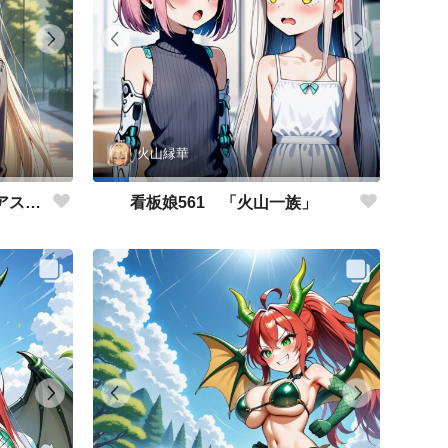
火山縁華
看板娘562 「キャサリン・アストリーのよもやま話」
看板娘561 「火山一族」