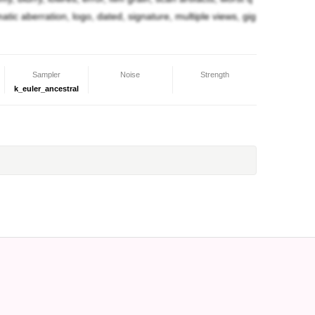
omatic aberration, logo, dated, signature, multiple views, gig
Sampler
Noise
Strength
k_euler_ancestral