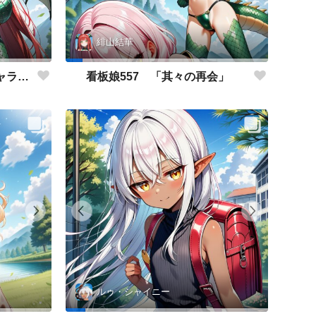
緋山結華
看板娘558 「緋山結華」キャラクター紹介
看板娘557 「其々の再会」
ルゥ・シャイニー