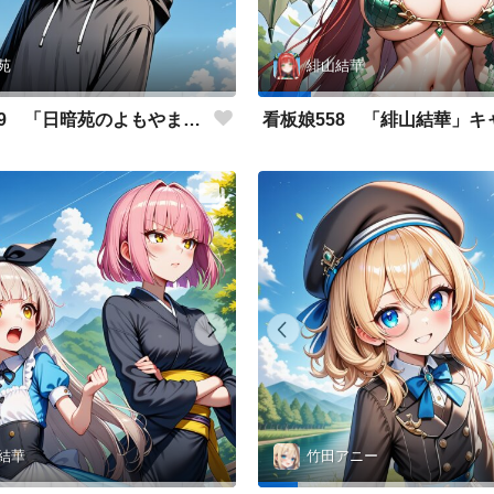
苑
緋山結華
看板娘559 「日暗苑のよもやま話」
結華
竹田アニー