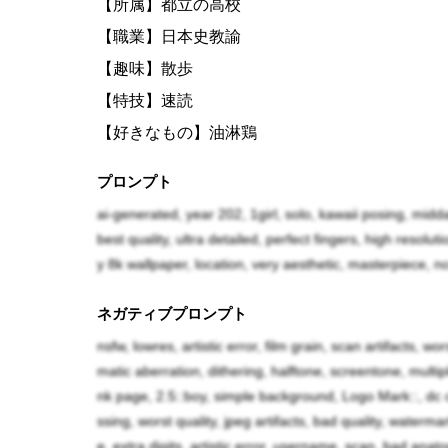
【所属】都立の高校
【職業】日本史教諭
【趣味】散歩
【特技】速読
【好きなもの】油淋鶏
【嫌いなもの】キャベツ
プロンプト
ai-generated, year 202, 1girl, solo, kawaii posing, mid
一見は平凡な高校教師だが、強力な魔法の素養
best quality, ultra detailed, perfect fingers, high resol
高いが、本人はその力を隠している。それも裏
y 8k wallpaper, location, very aesthetic, masterpiece, no
あった事実を知っているので、自分は力を隠し
ネガティブプロンプト
nsfw, lowres, artistic error, film grain, scan artifacts, wo
教師にもなったので、あまり姉には関わらない
matic aberration, dithering, halftone, screentone, mult
る事になりました。
nk page, 2.5::boy, simple background, Logo Mark::, dc c
本人は自信の無い言動が目立ちますが、実際は
ssing, worst quality, jpeg artifacts, bad quality, waterm
e, extra digits, artistic error, username, scan, bad anatom