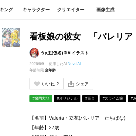
キング
キャラクター
クリエイター
画像生成
看板娘の彼女 「バレリア
うp主(仮名)＠AIイラスト
2026/6/9
使用したAI
NovelAI
年齢制限
全年齢
いいね
2
シェア
#盛岡大地
#オリジナル
#百合
#スライム娘
#
【名前】Valeria・立花(バレリア たちばな)
【年齢】27歳