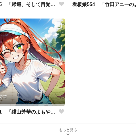
看板娘555 「帰還、そして目覚め。」
芳華
看板娘551 「緋山芳華のよもやま話」
もっと見る