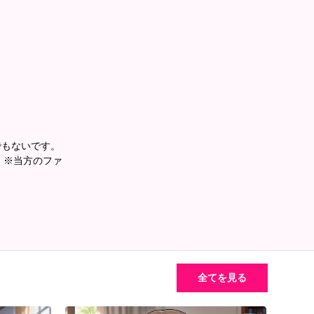
でもないです。
。 ※当方のファ
全てを見る