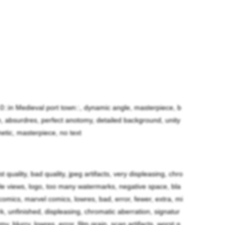
の大陸は戦乱の続く大陸で、大地は物心付く頃には
.0::in Medieval port town::, dynamic angle, masterpiece, b
各地を渡り回っていたが、ある日大陸の東の果てに
tion, absurdres, perfect anotomy, detailed background, unity
噂を聞き、旅をしていたが、目前の国で奴隷商に囚
thetic, masterpiece, no text
経たない内にどう言う訳か西の大陸の更に西の果て
げ出す事に成功。東の隠れ里に向かう途中に洞窟に
rst quality, bad quality, jpeg artifacts, very displeasing, chro
衝撃の余波で時空の歪みに巻き込まれて地球に辿り
iple views, logo, too many watermarks, negative space, bla
omics, marvel comics, lowres, bad, error, fewer, extra, mi
ark, unfinished, displeasing, chromatic aberration, signatur
y, blurry, lowres, error, film grain, scan artifacts, worst q