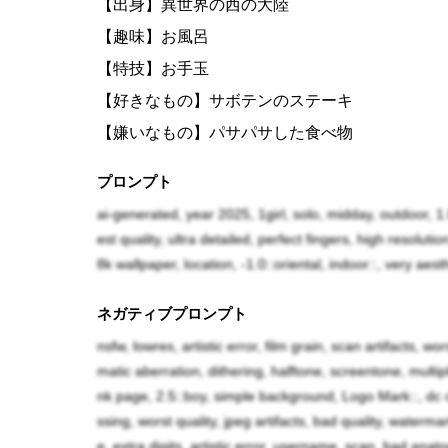
【出身】異世界の西の大陸
【趣味】お風呂
【特技】お手玉
【好きなもの】サボテンのステーキ
【嫌いなもの】パサパサした食べ物
プロンプト
異世界の西の大陸に住んでいたスライム娘。西
ai-generated, year 2025, 1girl, solo, midday, outdoor, 1
既に天涯孤独だった。戦乱に巻き込まれながら
est quality, ultra detailed, perfect fingers, high resolu
山の神に護られた女だけの隠れ里があると言う
8k wallpaper, location, -1.0::oriental, indoor::, very aes
われてしまう。しかし、捕まってそんなに日も
ネガティブプロンプト
にある蓬莱が攻めて来た事で奴隷商の下から逃
nsfw, lowres, artistic error, film grain, scan artifacts, wo
隠れていたが、人間と龍人が戦っており、その
matic aberration, dithering, halftone, screentone, mult
着いた。
nk page, 2.5::boy, simple background, Logo Mark::, dc c
ssing, worst quality, jpeg artifacts, bad quality, waterm
e, extra digits, artistic error, username, scan, bad anatom