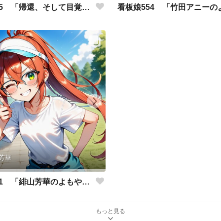
看板娘555 「帰還、そして目覚め。」
芳華
看板娘551 「緋山芳華のよもやま話」
もっと見る