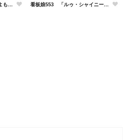
看板娘554 「竹田アニーのよもやま話」
看板娘553 「ルゥ・シャイニーのよもやま話」