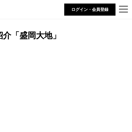
t
ログイン・会員登録
o
g
g
l
e
紹介「盛岡大地」
n
a
v
i
g
a
t
i
o
n