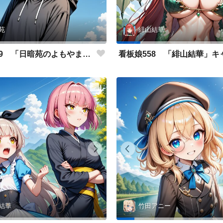
苑
緋山結華
看板娘559 「日暗苑のよもやま話」
結華
竹田アニー