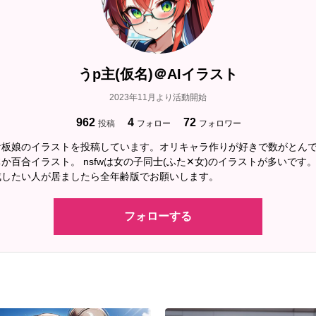
うp主(仮名)＠AIイラスト
2023年11月より活動開始
962
4
72
投稿
フォロー
フォロワー
看板娘のイラストを投稿しています。オリキャラ作りが好きで数がとん
か百合イラスト。 nsfwは女の子同士(ふた✕女)のイラストが多いです
成したい人が居ましたら全年齢版でお願いします。
フォローする