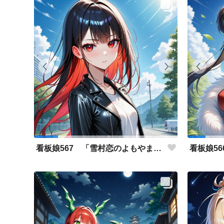
看板娘567 「雪村恋のよもやま話」