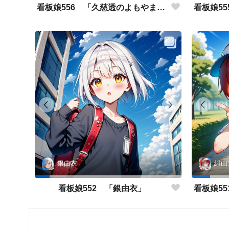
看板娘556 「久慈透のよもやま話」
銀由衣
緋山
看板娘552 「銀由衣」