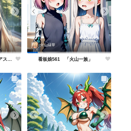
火山縁華
看板娘562 「キャサリン・アストリーのよもやま話」
看板娘561 「火山一族」