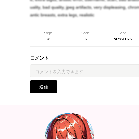
地球にボロボロになって辿り着いたところで偶
uality, bad quality, jpeg artifacts, very displeasing, chr
感じています。一目惚れに近い感情かも知れま
antic breasts, extra legs, realistic
格にバレリアも満更では無かったりします。
Steps
Scale
Seed
28
6
2478571175
体型データ
身長150cm
コメント
体重47kg
B…97
w…58
送信
H…71