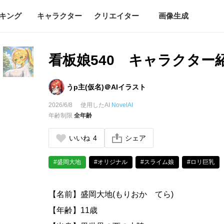
キング
キャラクター
クリエイター
画像生成
看板娘540 キャラクター
うp主(仮名)＠AIイラスト
2026/6/8
使用したAI
NovelAI
年齢制限
全年齢
いいね
4
シェア
#盛岡大地
#オリジナル
#スライム娘
#ロリ巨乳
【名前】盛岡大地(もりおか てら)
【年齢】11歳