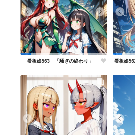
看板娘563 「騒ぎの終わり」