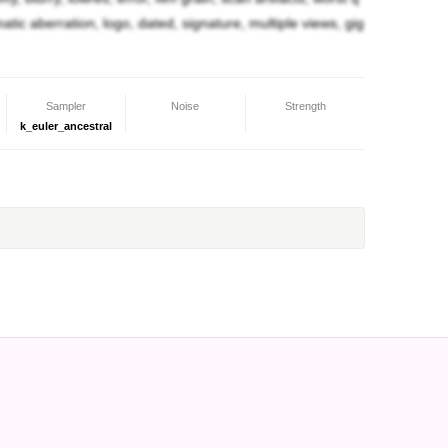
然出会ったバレリアに助けられた事にとても恩義を
omatic aberration, logo, dated, signature, multiple views, gig
せん。ちょっと世間知らずですが、とても素直な性
Sampler
Noise
Strength
k_euler_ancestral