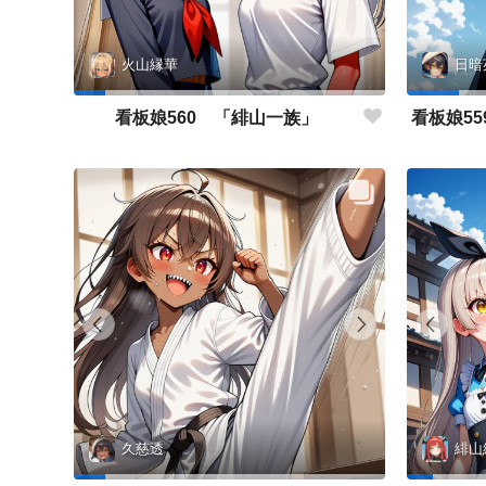
火山縁華
日暗
看板娘560 「緋山一族」
久慈透
緋山