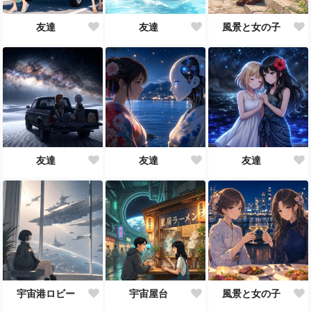
友達
友達
風景と女の子
友達
友達
友達
宇宙港ロビー
宇宙屋台
風景と女の子