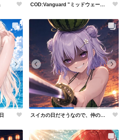
COD:Vanguard "ミッドウェー海戦"
品
日
スイカの日だそうなので、仲の良い先輩後輩でスイカ割り（意味深）