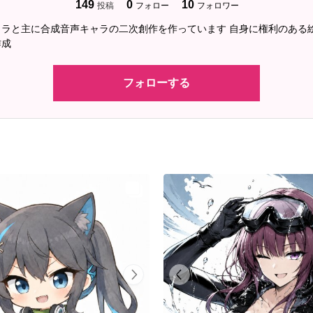
149
0
10
投稿
フォロー
フォロワー
ャラと主に合成音声キャラの二次創作を作っています 自身に権利のある
作成
フォローする