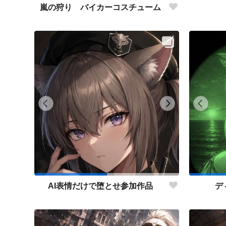
嵐の狩り バイカーコスチューム
AI表情だけで堕とせ参加作品
デ