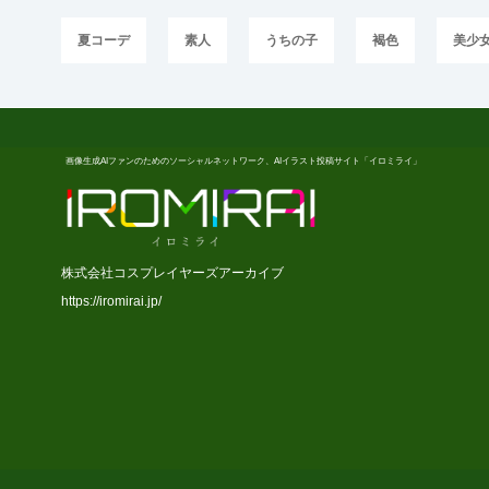
夏コーデ
素人
うちの子
褐色
美少
画像生成AIファンのためのソーシャルネットワーク、AIイラスト投稿サイト「イロミライ」
株式会社コスプレイヤーズアーカイブ
https://iromirai.jp/