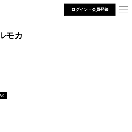
t
ログイン・会員登録
o
g
g
l
e
ルモカ
n
a
v
i
g
a
t
i
o
n
AK