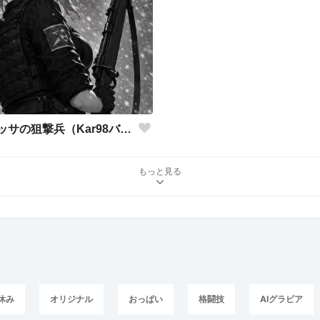
バルバロッサの狙撃兵（Kar98バージョン）
もっと見る
休み
オリジナル
おっぱい
格闘技
AIグラビア