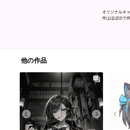
オリジナルキ
作はほぼi2iで
他の作品