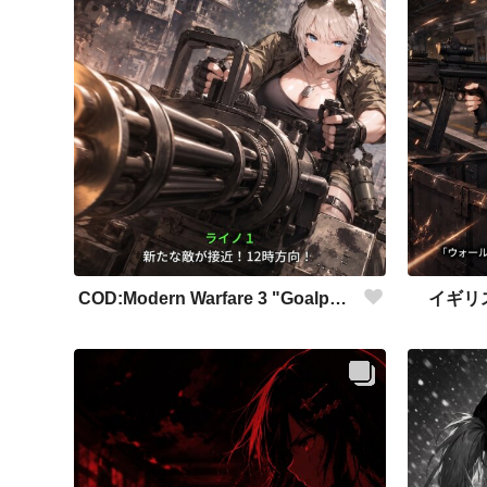
COD:Modern Warfare 3 "Goalpost"
イギリ