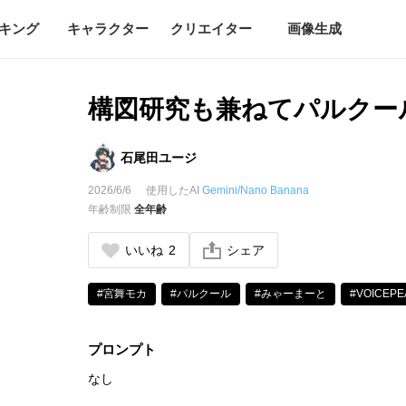
キング
キャラクター
クリエイター
画像生成
構図研究も兼ねてパルクー
石尾田ユージ
2026/6/6
使用したAI
Gemini/Nano Banana
年齢制限
全年齢
いいね
2
シェア
#宮舞モカ
#パルクール
#みゃーまーと
#VOICEPE
プロンプト
なし