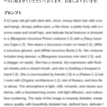
ールに組ませていただいております。お楽しみ下さいませ。
プロンプト
A 12-year-old girl with dark skin, short, messy black hair with cros
sed bangs, droopy yellow eyes, a flat chest, a petite body with a n
arrow waist and small hips, and delicate facial features is dressed
in a (Bluegreen luxurious Prince costume:1.5) with a (Navy luxuri
ous Cape:1.3). She wears a (luxurious crown on head:1.5), (Whit
e luxurious gloves), and (White luxurious Boots:1.5). Her costume
includes long sleeves, a (Bluegreen luxurious mini skirt:1.5), and
a (dagger on waist). She has a neutral, shy expression with flush
ed cheeks and a closed mouth, and she is (holding a bouquet in
hand:1.8). She is (surrounded by friends:1.8) in a (Palace:1.2) bal
l room with (Organic architecture:1.2), lots of flowers, and lens fla
re abuse. The atmosphere is light, chill, romantic, and classic aca
demia, with a heartwarming scene, soft light diffusion, and subsur
face scattering. The style of the image is insanely detailed, maste
rpiece quality, with beautifully detailed hair, defined face, delicate f