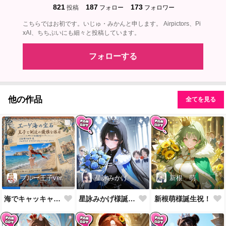
821
187
173
投稿
フォロー
フォロワー
こちらではお初です。いじゅ・みかんと申します。 Airpictors、Pi
xAI、ちちぷいにも細々と投稿しています。
フォローする
他の作品
全てを見る
星詠みかげ
新根 萌
ブルー王子ver.
星詠みかげ様誕生祝！
新根萌様誕生祝！
海でキャッキャウフフするやつ第2弾