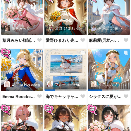
葉月みらい
愛野 ひまわり先生
麻莉愛(元気っ子)
葉月みらい様誕生祝！
愛野ひまわり先生誕生祝！
麻莉愛(元気っ子)様誕生祝！
Emma Roseberg
ブルー王子ver.
イズミカワ セリヌンver.
Emma Roseberg様誕生祝！
海でキャッキャウフフするやつ第1弾
シラクスに夏がやってきたぜ！