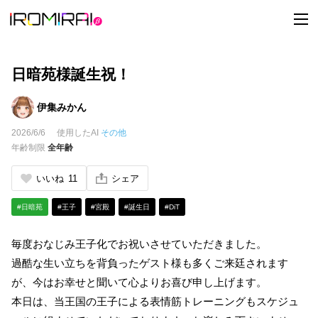
t
o
g
g
l
e
日暗苑様誕生祝！
n
a
v
伊集みかん
i
g
2026/6/6
使用したAI
その他
a
t
年齢制限
全年齢
i
o
n
いいね
11
シェア
#日暗苑
#王子
#宮殿
#誕生日
#DiT
毎度おなじみ王子化でお祝いさせていただきました。
過酷な生い立ちを背負ったゲスト様も多くご来廷されます
が、今はお幸せと聞いて心よりお喜び申し上げます。
本日は、当王国の王子による表情筋トレーニングもスケジュ