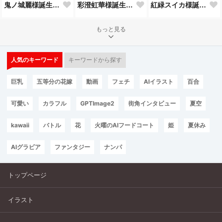
鬼ノ城麗様誕生祝！
彩澄虹華様誕生祝！
紅緑スイカ様誕生祝！
もっと見る
人気のキーワード
キーワードから探す
巨乳
五等分の花嫁
動画
フェチ
AIイラスト
百合
可愛い
カラフル
GPTImage2
街角インタビュー
夏空
kawaii
バトル
花
火曜のAIフードコート
姫
夏休み
AIグラビア
ファンタジー
ナンパ
トップページ
イラスト