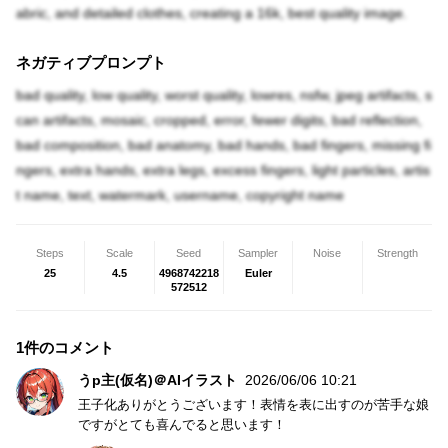
abric, and detailed clothes, creating a 16k, best quality image.
ネガティブプロンプト
bad quality, low quality, worst quality, lowres, nsfw, jpeg artifacts, s
can artifacts, mosaic, cropped, error, fewer digits, bad reflection,
bad composition, bad anatomy, bad hands, bad fingers, missing fi
ngers, extra hands, extra legs, excess fingers, light particles, artis
t name, text, watermark, username, copyright name
Steps
Scale
Seed
Sampler
Noise
Strength
25
4.5
4968742218
Euler
572512
1件のコメント
うp主(仮名)＠AIイラスト
2026/06/06 10:21
王子化ありがとうございます！表情を表に出すのが苦手な娘
ですがとても喜んでると思います！