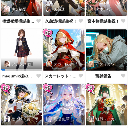
桃坂祕愛
久慈透
宮本 桜
桃坂祕愛様誕生祝！
久慈透様誕生祝！
宮本桜様誕生祝！
スカーレット・レイベル
イズミカワ
ブラック
他
スカーレット・レイベル様誕生祝！
現状報告
megumix様の英国風制服をお借りしてきた
鬼ノ城 麗
彩澄 虹華
紅緑スイカ