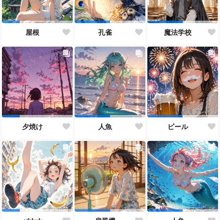
屋根
孔雀
魔法学校
夕焼け
人魚
ビール