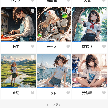
バナナ
扇風機
人魚
包丁
ナース
雨宿り
水辺
ヨット
汚部屋
もっと見る