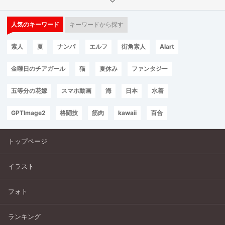
人気のキーワード
キーワードから探す
素人
夏
ナンパ
エルフ
街角素人
AIart
金曜日のチアガール
猫
夏休み
ファンタジー
五等分の花嫁
スマホ動画
海
日本
水着
GPTImage2
格闘技
筋肉
kawaii
百合
トップページ
イラスト
フォト
ランキング