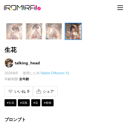
t
o
g
g
l
e
n
a
v
i
生花
g
a
t
i
talking_head
o
n
2026/6/5
使用したAI
Stable Diffusion XL
年齢制限
全年齢
いいね
8
シェア
#生花
#花瓶
#花
#着物
プロンプト