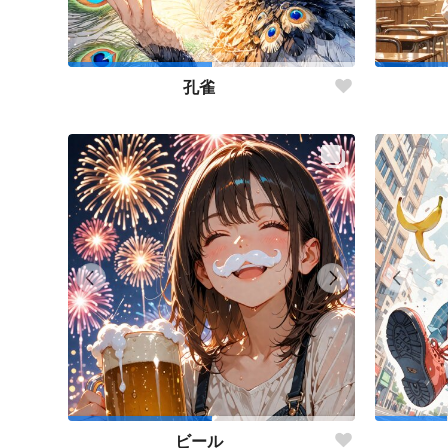
孔雀
ビール