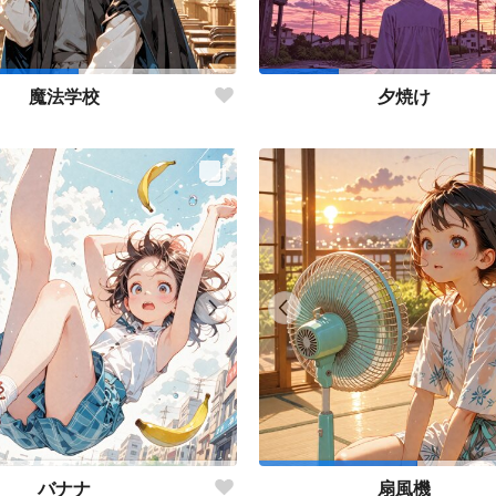
魔法学校
夕焼け
バナナ
扇風機