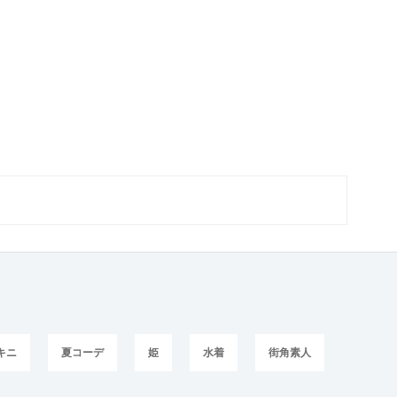
キニ
夏コーデ
姫
水着
街角素人