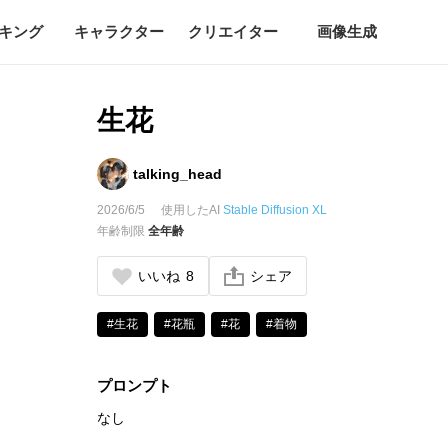
キング
キャラクター
クリエイター
画像生成
生花
talking_head
2026/6/5
使用したAI
Stable Diffusion XL
年齢制限
全年齢
いいね
8
シェア
#生花
#花瓶
#花
#着物
プロンプト
なし