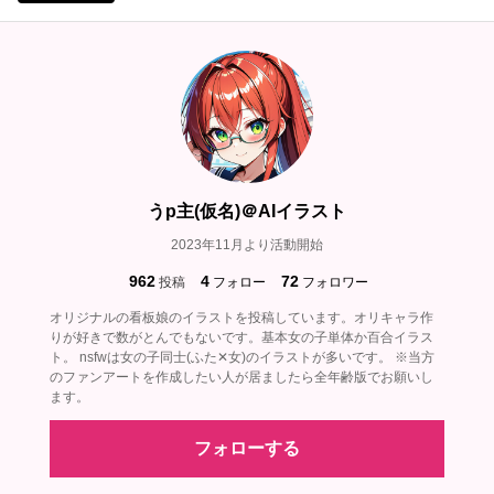
うp主(仮名)＠AIイラスト
2023年11月より活動開始
962
4
72
投稿
フォロー
フォロワー
オリジナルの看板娘のイラストを投稿しています。オリキャラ作
りが好きで数がとんでもないです。基本女の子単体か百合イラス
ト。 nsfwは女の子同士(ふた✕女)のイラストが多いです。 ※当方
のファンアートを作成したい人が居ましたら全年齢版でお願いし
ます。
フォローする