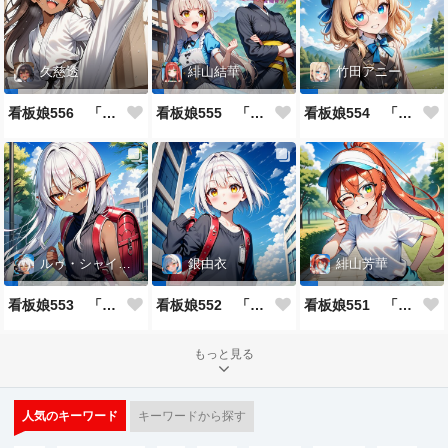
久慈透
緋山結華
竹田アニー
看板娘556 「久慈透のよもやま話」
看板娘555 「帰還、そして目覚め。」
看板娘554 「竹田アニーのよもやま話」
ルゥ・シャイニー
銀由衣
緋山芳華
看板娘553 「ルゥ・シャイニーのよもやま話」
看板娘552 「銀由衣」
看板娘551 「緋山芳華のよもやま話」
もっと見る
人気のキーワード
キーワードから探す