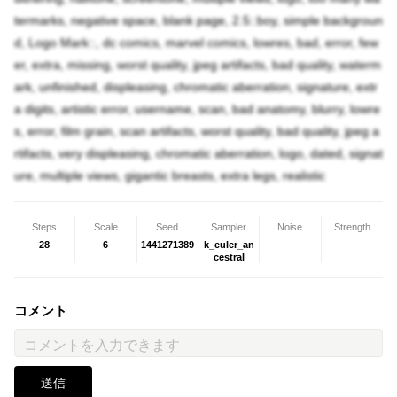
termarks, negative space, blank page, 2.5::boy, simple backgroun
d, Logo Mark::, dc comics, marvel comics, lowres, bad, error, few
er, extra, missing, worst quality, jpeg artifacts, bad quality, waterm
ark, unfinished, displeasing, chromatic aberration, signature, extr
a digits, artistic error, username, scan, bad anatomy, blurry, lowre
s, error, film grain, scan artifacts, worst quality, bad quality, jpeg a
rtifacts, very displeasing, chromatic aberration, logo, dated, signat
ure, multiple views, gigantic breasts, extra legs, realistic
Steps
Scale
Seed
Sampler
Noise
Strength
28
6
1441271389
k_euler_an
cestral
コメント
送信