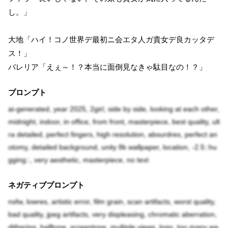
し。」
大地「ハイ！コノ世界デ最初ニ会エタ人ガ貴女デ良カッタデ
ス！」
バレリア「えぇ～！？本当に面倒見なきゃ駄目なの！？」
プロンプト
ai-generated, year 2025, 2girl, side by side, looking at each other,
midnight, indoor, in office, from front, masterpiece, best quality, ult
ra detailed, perfect fingers, high resolution, absurdres, perfect an
otomy, detailed background, unity 8k wallpaper, location, -2.5::hu
gging::, very aesthetic, masterpiece, no text
ネガティブプロンプト
nsfw, lowres, artistic error, film grain, scan artifacts, worst quality,
bad quality, jpeg artifacts, very displeasing, chromatic aberration,
dithering, halftone, screentone, multiple views, logo, too many wa