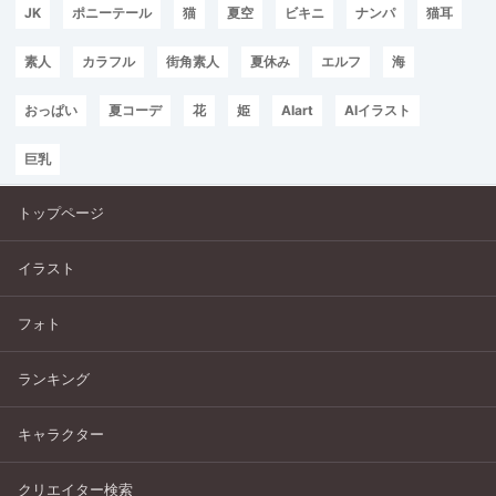
JK
ポニーテール
猫
夏空
ビキニ
ナンパ
猫耳
素人
カラフル
街角素人
夏休み
エルフ
海
おっぱい
夏コーデ
花
姫
AIart
AIイラスト
巨乳
トップページ
イラスト
フォト
ランキング
キャラクター
クリエイター検索