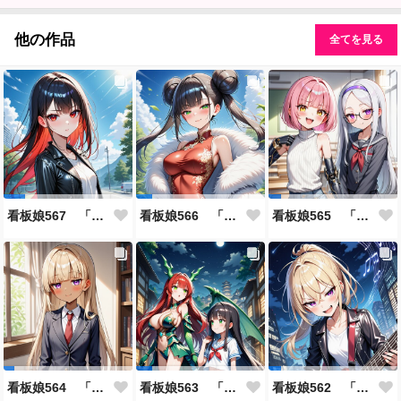
他の作品
全てを見る
看板娘567 「雪村恋のよもやま話」
看板娘566 「ナンシー・ツァオのよもやま話」
看板娘565 「銀一族」
看板娘564 「ジェルマ・レスポストン・八百のよもやま話」
看板娘563 「騒ぎの終わり」
看板娘562 「八木沼千絵のよもやま話」