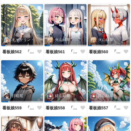
キャサリン・アストリー
火山縁華
火山縁華
看板娘562 「キャサリン・アストリーのよもやま話」
看板娘561 「火山一族」
看板娘560 「緋山一族」
日暗苑
緋山結華
緋山結華
看板娘559 「日暗苑のよもやま話」
看板娘558 「緋山結華」キャラクター紹介
看板娘557 「其々の再会」