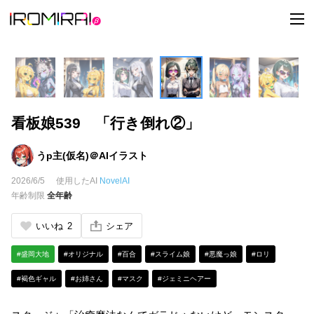
t
o
g
g
l
e
n
a
v
i
看板娘539 「行き倒れ②」
g
a
t
i
うp主(仮名)＠AIイラスト
o
n
2026/6/5
使用したAI
NovelAI
年齢制限
全年齢
いいね
2
シェア
#盛岡大地
#オリジナル
#百合
#スライム娘
#悪魔っ娘
#ロリ
#褐色ギャル
#お姉さん
#マスク
#ジェミニヘアー