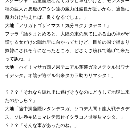
スクージャ「治癒魔法なんてガラじゃないけど、モンスター
種の亜人と悪魔のアタシ達の魔力は波長が近いから、適当に
魔力分け与えれば、良くなるでしょ。」
大地「アリガトゴザイマス！気分ヨクナタデス！」
ファラ「話をまとめると、大陸の東の果てにある山の神が守
護する女だけの隠れ里に向かってたけど、目前の国で捕まり
奴隷にされそうになったところ、どさくさ紛れで逃げて来た
って訳ね。」
大地「ハイ！マサカ西ノ果テニアル蓬莱ガ攻メテクル思ワナ
イデシタ。オ陰デ逃ゲル出来タカラ助カリマシタ！」
？？？「それなら隠れ里に逃げそうなのにどうして地球に来
たのかしら？」
大地「途中洞窟隠レタンデスガ、ソコデ人間ト龍人戦テタデ
ス。ソレ巻キ込コマレテ気付イタラコノ世界居マシタ。」
？？？「そんな事があったのね。」