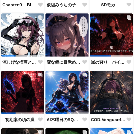
Chapter９ BLACK OUT 生存者側伴 緋聖の設定とストーリーに使用した画像
仮組みうちの子28人目にしてずっと作りたかった仕事人ポジション。
SDモカ
変な癖に目覚めそうになったメイドディーレ赤面バージョン
涼しげな描写とはをコンセプトにしたダイバー花梨先輩
嵐の狩り バイカーコスチューム
COD:Vanguard "ミッドウェー海戦"
初期案の頃の嵐
AI木曜日のRQ参加作品