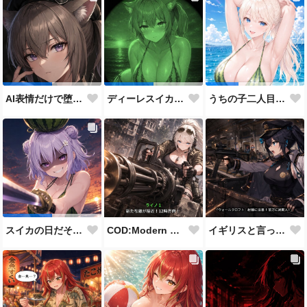
AI表情だけで堕とせ参加作品
ディーレスイカビキニ
うちの子二人目スイカの日
COD:Modern Warfare 3 "Goalpost"
イギリスと言ったらこれだよな
スイカの日だそうなので、仲の良い先輩後輩でスイカ割り（意味深）