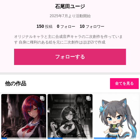
石尾田ユージ
2025年7月より活動開始
150
0
10
投稿
フォロー
フォロワー
オリジナルキャラと主に合成音声キャラの二次創作を作っていま
す 自身に権利のある絵を元に二次創作はほぼi2iで作成
フォローする
他の作品
全てを見る