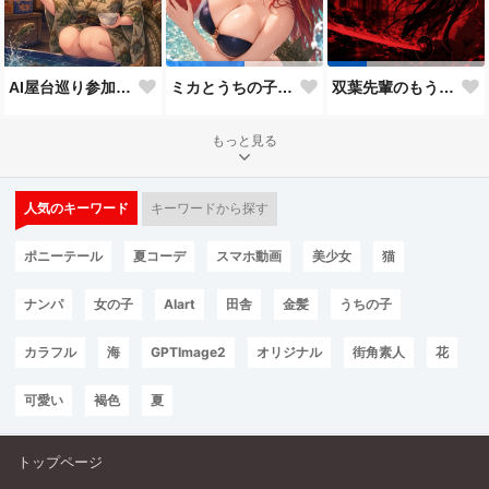
AI屋台巡り参加作品
ミカとうちの子8人目
双葉先輩のもう一つの顔３
もっと見る
人気のキーワード
キーワードから探す
ポニーテール
夏コーデ
スマホ動画
美少女
猫
ナンパ
女の子
AIart
田舎
金髪
うちの子
カラフル
海
GPTImage2
オリジナル
街角素人
花
可愛い
褐色
夏
トップページ