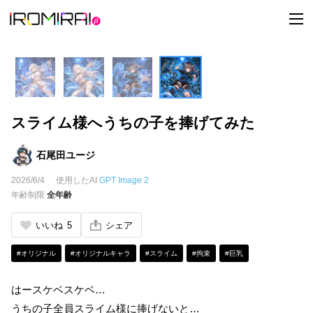
t
o
g
g
l
e
n
a
v
i
スライム様へうちの子を捧げてみた
g
a
t
i
石尾田ユージ
o
n
2026/6/4
使用したAI
GPT Image 2
年齢制限
全年齢
いいね
5
シェア
#オリジナル
#オリジナルキャラ
#スライム
#拘束
#巨乳
はースケベスケベ…
うちの子全員スライム様に捧げないと…