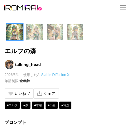
t
o
g
g
l
e
n
a
v
i
エルフの森
g
a
t
i
talking_head
o
n
2026/6/4
使用したAI
Stable Diffusion XL
年齢制限
全年齢
いいね
7
シェア
#エルフ
#森
#水辺
#小屋
#背景
プロンプト