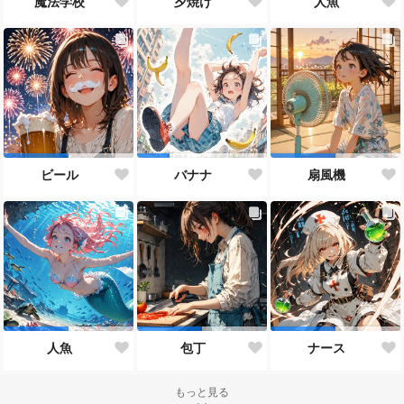
魔法学校
夕焼け
人魚
ビール
バナナ
扇風機
人魚
包丁
ナース
もっと見る