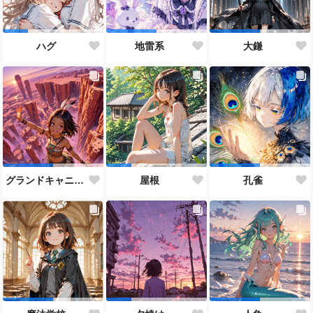
ハグ
地雷系
大鎌
グランドキャニオン
屋根
孔雀