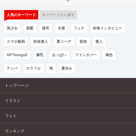
人気のキーワード
キーワードから探す
美少女
黒髪
猫耳
水着
フェチ
街角インタビュー
スマホ動画
街角素人
夏コーデ
筋肉
素人
GPTImage2
爆乳
おっぱい
ファンタジー
褐色
ナンパ
カラフル
海
夏休み
トップページ
イラスト
フォト
ランキング