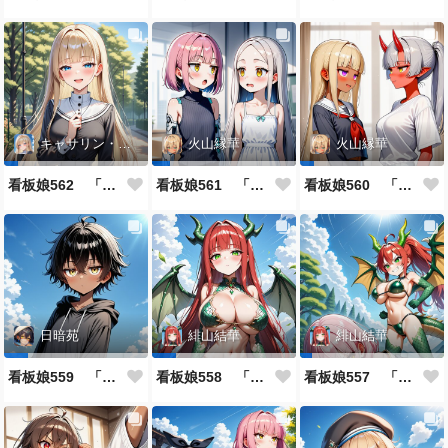
キャサリン・アストリー
火山縁華
火山縁華
看板娘562 「キャサリン・アストリーのよもやま話」
看板娘561 「火山一族」
看板娘560 「緋山一族」
日暗苑
緋山結華
緋山結華
看板娘559 「日暗苑のよもやま話」
看板娘558 「緋山結華」キャラクター紹介
看板娘557 「其々の再会」