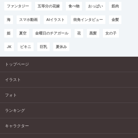
ファンタジー
五等分の花嫁
食べ物
おっぱい
筋肉
海
スマホ動画
AIイラスト
街角インタビュー
金髪
姫
夏空
金曜日のチアガール
花
黒髪
女の子
JK
ビキニ
巨乳
夏休み
トップページ
イラスト
フォト
ランキング
キャラクター