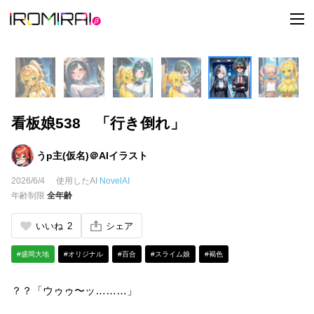
t
o
g
g
l
e
n
a
v
i
看板娘538 「行き倒れ」
g
a
t
i
うp主(仮名)＠AIイラスト
o
n
2026/6/4
使用したAI
NovelAI
年齢制限
全年齢
いいね
2
シェア
#盛岡大地
#オリジナル
#百合
#スライム娘
#褐色
？？「ウゥゥ〜ッ………」