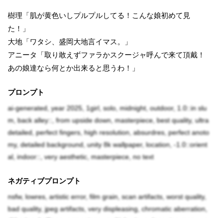
樹理「肌が黄色いしプルプルしてる！こんな娘初めて見
た！」
大地「ワタシ、盛岡大地言イマス。」
アニータ「取り敢えずファラかスクージャ呼んで来て頂戴！
あの娘達なら何とか出来ると思うわ！」
プロンプト
ai-generated, year 2025, 1girl, solo, midnight, outdoor, 1.0::in slu
m, back alley::, from upside down, masterpiece, best quality, ultra
detailed, perfect fingers, high resolution, absurdres, perfect anoto
my, detailed background, unity 8k wallpaper, location, -1.0::orient
al, indoor::, very aesthetic, masterpiece, no text
ネガティブプロンプト
nsfw, lowres, artistic error, film grain, scan artifacts, worst quality,
bad quality, jpeg artifacts, very displeasing, chromatic aberration,