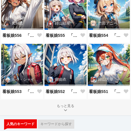
久慈透
緋山結華
竹田アニー
看板娘556 「久慈透のよもやま話」
看板娘555 「帰還、そして目覚め。」
看板娘554 「竹田アニーのよもやま話」
ルゥ・シャイニー
銀由衣
緋山芳華
看板娘553 「ルゥ・シャイニーのよもやま話」
看板娘552 「銀由衣」
看板娘551 「緋山芳華のよもやま話」
もっと見る
人気のキーワード
キーワードから探す