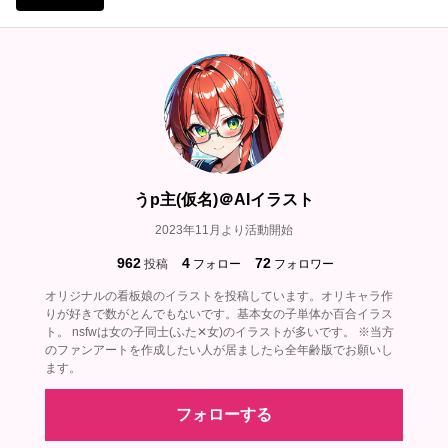
うp主(仮名)＠AIイラスト
2023年11月より活動開始
962
4
72
投稿
フォロー
フォロワー
オリジナルの看板娘のイラストを投稿しています。オリキャラ作
りが好きで数がとんでもないです。基本女の子単体か百合イラス
ト。 nsfwは女の子同士(ふた✕女)のイラストが多いです。 ※当方
のファンアートを作成したい人が居ましたら全年齢版でお願いし
ます。
フォローする