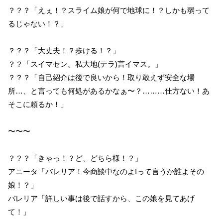
？？？「えぇ！？スライム娘が何で地球に！？しかも弱って
るじゃない！？」
？？？「大丈夫！？歩ける！？」
？？「スイマセン。私大地(テラ)言イマス。」
？？？「自己紹介は後で良いから！取り敢えず安全な場
所…、と言っても何処があるかなぁ〜？………仕方ない！あ
そこに頼るか！」
〜〜〜
？？？「きゃっ！？ど、どちら様！？」
アニータ「バレリア！今商談中なのよ!って言うか誰よその
娘！？」
バレリア「詳しい事は後で話すから、この娘を見てあげ
て！」