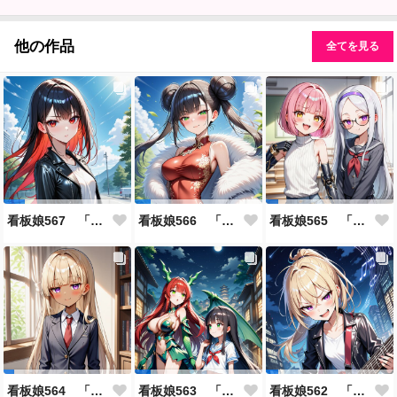
他の作品
全てを見る
看板娘567 「雪村恋のよもやま話」
看板娘566 「ナンシー・ツァオのよもやま話」
看板娘565 「銀一族」
看板娘564 「ジェルマ・レスポストン・八百のよもやま話」
看板娘563 「騒ぎの終わり」
看板娘562 「八木沼千絵のよもやま話」