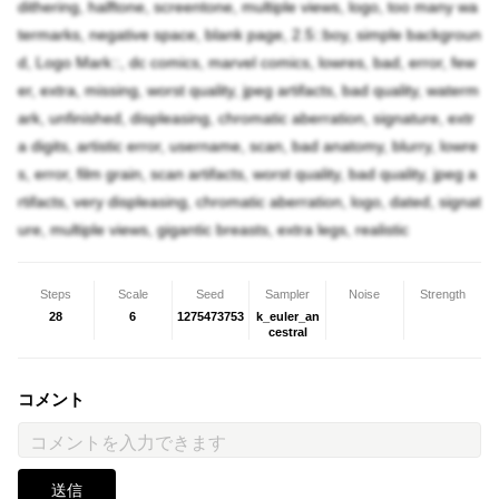
dithering, halftone, screentone, multiple views, logo, too many wa
termarks, negative space, blank page, 2.5::boy, simple backgroun
d, Logo Mark::, dc comics, marvel comics, lowres, bad, error, few
er, extra, missing, worst quality, jpeg artifacts, bad quality, waterm
ark, unfinished, displeasing, chromatic aberration, signature, extr
a digits, artistic error, username, scan, bad anatomy, blurry, lowre
s, error, film grain, scan artifacts, worst quality, bad quality, jpeg a
rtifacts, very displeasing, chromatic aberration, logo, dated, signat
ure, multiple views, gigantic breasts, extra legs, realistic
Steps
Scale
Seed
Sampler
Noise
Strength
28
6
1275473753
k_euler_an
cestral
コメント
送信