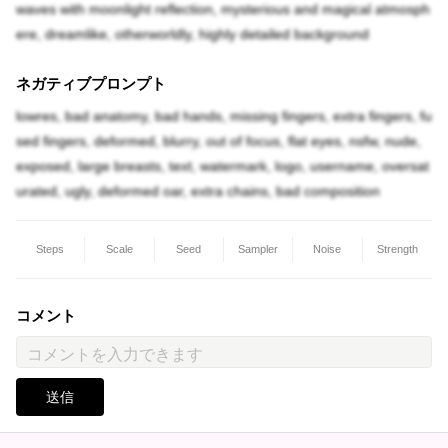
waves with moonlight reflection, mysterious and magical atmosph
ere, dreamlike, otherworldly, highly detailed background
ネガティブプロンプト
lowres, bad anatomy, bad hands, missing fingers, extra fingers, fu
sed fingers, deformed, blurry, out of focus, flat eyes, nsfw, nude,
exposed, large breasts, text, watermark, logo, username, oversat
urated, ugly, deformed oar, extra chains, bad composition
Steps
Scale
Seed
Sampler
Noise
Strength
コメント
送信