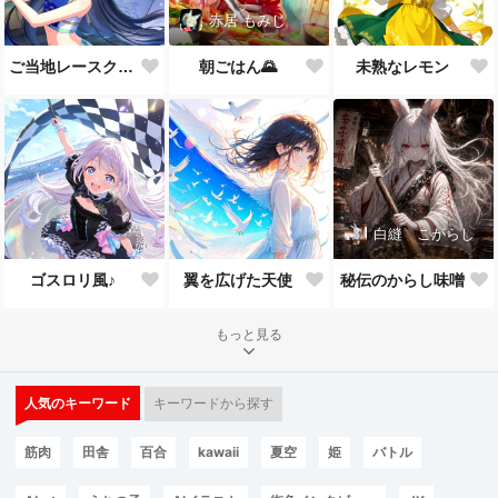
赤居 もみじ
ご当地レースクイーン♪
朝ごはん🌄
未熟なレモン
白縫 こがらし
ゴスロリ風♪
翼を広げた天使
秘伝のからし味噌
もっと見る
人気のキーワード
キーワードから探す
筋肉
田舎
百合
kawaii
夏空
姫
バトル