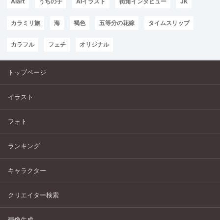
AIart
うちの子
AIイラスト
街角インタビュー
JK
カラミリ旅
海
褐色
五等分の花嫁
タイムスリップ
カラフル
フェチ
オリジナル
トップページ
イラスト
フォト
ランキング
キャラクター
クリエイター検索
画像生成