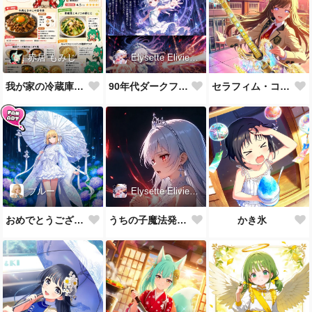
赤居 もみじ
Elysette Elivienne Eurielle Erescia
我が家の冷蔵庫の中身💦
90年代ダークファンタジー演出（未完成）
セラフィム・コール♪
ブルー
Elysette Elivienne Eurielle Erescia
おめでとうございます♪
うちの子魔法発動「詠唱」
かき氷