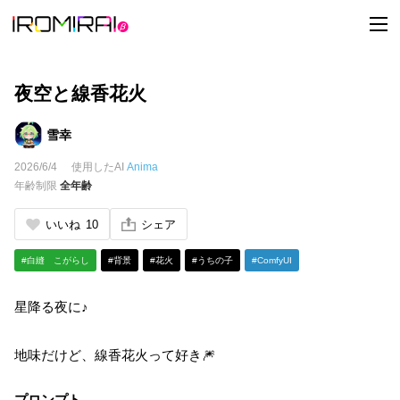
t
o
g
g
l
e
夜空と線香花火
n
a
v
雪幸
i
g
2026/6/4
使用したAI
Anima
a
t
年齢制限
全年齢
i
o
n
いいね
10
シェア
#白縫 こがらし
#背景
#花火
#うちの子
#ComfyUI
星降る夜に♪
地味だけど、線香花火って好き🎆
プロンプト