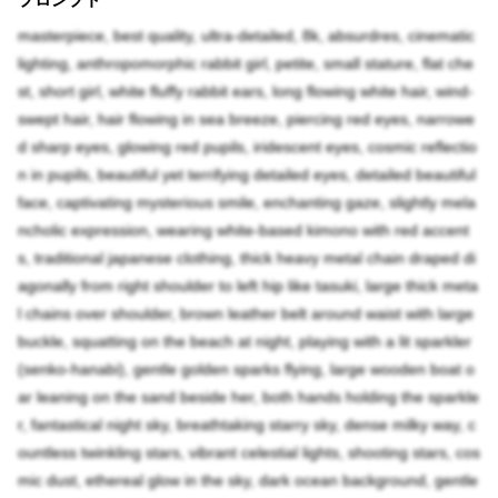
masterpiece, best quality, ultra-detailed, 8k, absurdres, cinematic
lighting, anthropomorphic rabbit girl, petite, small stature, flat che
st, short girl, white fluffy rabbit ears, long flowing white hair, wind-
swept hair, hair flowing in sea breeze, piercing red eyes, narrowe
d sharp eyes, glowing red pupils, iridescent eyes, cosmic reflectio
n in pupils, beautiful yet terrifying detailed eyes, detailed beautiful
face, captivating mysterious smile, enchanting gaze, slightly mela
ncholic expression, wearing white-based kimono with red accent
s, traditional japanese clothing, thick heavy metal chain draped di
agonally from right shoulder to left hip like tasuki, large thick meta
l chains over shoulder, brown leather belt around waist with large
buckle, squatting on the beach at night, playing with a lit sparkler
(senko-hanabi), gentle golden sparks flying, large wooden boat o
ar leaning on the sand beside her, both hands holding the sparkle
r, fantastical night sky, breathtaking starry sky, dense milky way, c
ountless twinkling stars, vibrant celestial lights, shooting stars, cos
mic dust, ethereal glow in the sky, dark ocean background, gentle