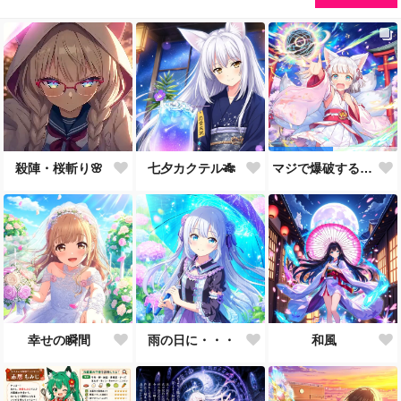
殺陣・桜斬り🌸
七夕カクテル🎋
マジで爆破する5秒前
幸せの瞬間
雨の日に・・・
和風