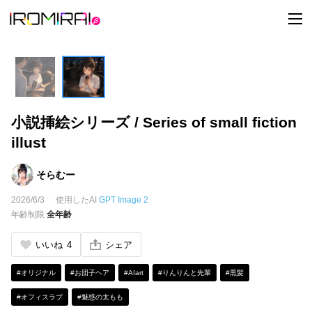
t
o
g
g
l
e
n
a
v
i
小説挿絵シリーズ / Series of small fiction
g
a
illust
t
i
o
n
そらむー
2026/6/3
使用したAI
GPT Image 2
年齢制限
全年齢
いいね
4
シェア
#オリジナル
#お団子ヘア
#AIart
#りんりんと先輩
#黒髪
#オフィスラブ
#魅惑の太もも