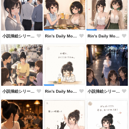
小説挿絵シリーズ/Series of small fiction illust
Rin's Daily Moments #124
Rin's Daily Moments #123
小説挿絵シリーズ/Series of small fiction illust
小説挿絵シリーズ/Series of small fiction illust
Rin's Daily Moments #122