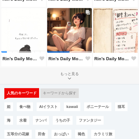
Rin's Daily Moments #112
Rin's Daily Moments #114
Rin's Daily Moments #113
もっと見る
人気のキーワード
キーワードから探す
姫
食べ物
AIイラスト
kawaii
ポニーテール
猫耳
海
水着
ナンパ
うちの子
ファンタジー
五等分の花嫁
田舎
おっぱい
褐色
カラミリ旅