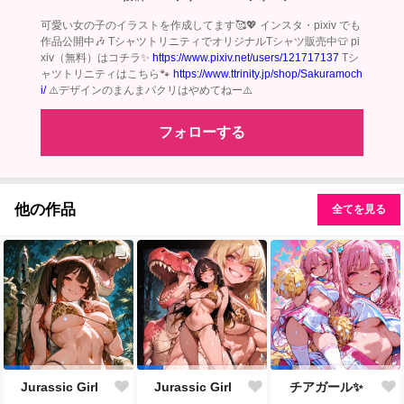
可愛い女の子のイラストを作成してます🥰💖 インスタ・pixiv でも
作品公開中🎶 TシャツトリニティでオリジナルTシャツ販売中👕 pi
xiv（無料）はコチラ✨
https://www.pixiv.net/users/121717137
Tシ
ャツトリニティはこちら🐾
https://www.ttrinity.jp/shop/Sakuramoch
i/
⚠️デザインのまんまパクリはやめてねー⚠️
フォローする
他の作品
全てを見る
Jurassic Girl
Jurassic Girl
チアガール✨