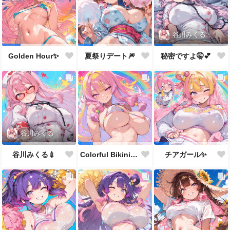
谷川みくる
Golden Hour✨
夏祭りデート🎆
秘密ですよ🤫💕
谷川みくる
谷川みくる💉
Colorful Bikini Girl💕
チアガール✨