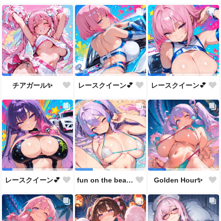
チアガール✨
レースクイーン💕
レースクイーン💕
レースクイーン💕
fun on the beach🫣💕
Golden Hour✨