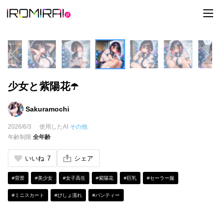
t
o
g
g
l
e
n
a
v
i
少女と紫陽花☂️
g
a
t
i
Sakuramochi
o
n
2026/6/3
使用したAI
その他
年齢制限
全年齢
いいね
7
シェア
#背景
#美少女
#女子高生
#紫陽花
#巨乳
#セーラー服
#ミニスカート
#びしょ濡れ
#パンティー