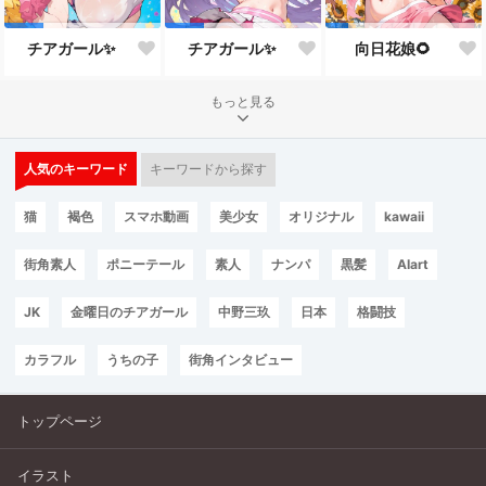
チアガール✨
チアガール✨
向日花娘🌻
もっと見る
人気のキーワード
キーワードから探す
猫
褐色
スマホ動画
美少女
オリジナル
kawaii
街角素人
ポニーテール
素人
ナンパ
黒髪
AIart
JK
金曜日のチアガール
中野三玖
日本
格闘技
カラフル
うちの子
街角インタビュー
トップページ
イラスト