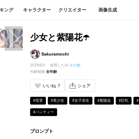
キング
キャラクター
クリエイター
画像生成
少女と紫陽花☂️
Sakuramochi
2026/6/3
使用したAI
その他
年齢制限
全年齢
いいね
7
シェア
#背景
#美少女
#女子高生
#紫陽花
#巨乳
#パンティー
プロンプト