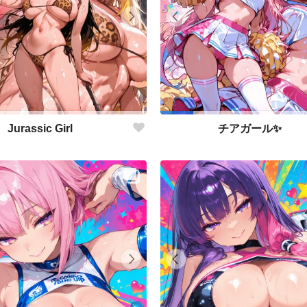
Jurassic Girl
チアガール✨