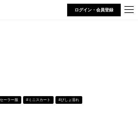
t
ログイン・会員登録
o
g
g
l
e
n
a
v
i
g
a
t
i
o
n
#セーラー服
#ミニスカート
#びしょ濡れ