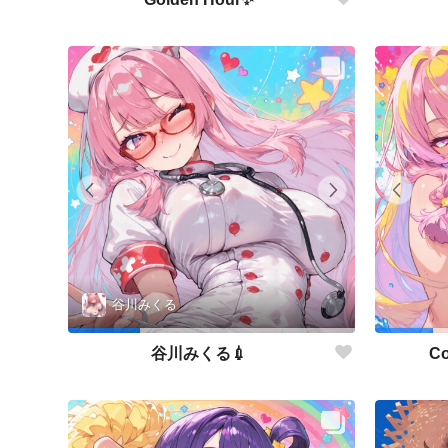
谷川みくる
谷川みくる💉
Co