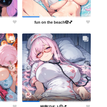
fun on the beach🫣💕
谷川みくる
秘密ですよ🤫💕