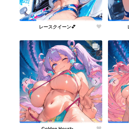
レースクイーン💕
Golden Hour✨