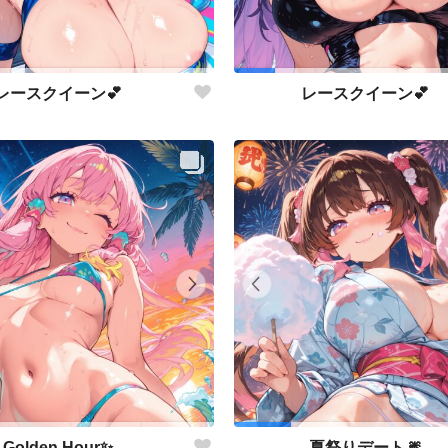
レースクイーン💕
レースクイーン💕
Golden Hour✨
夏祭りデート🎆