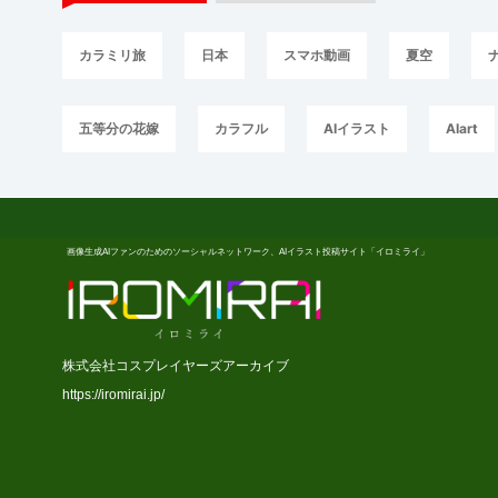
カラミリ旅
日本
スマホ動画
夏空
五等分の花嫁
カラフル
AIイラスト
AIart
画像生成AIファンのためのソーシャルネットワーク、AIイラスト投稿サイト「イロミライ」
株式会社コスプレイヤーズアーカイブ
https://iromirai.jp/