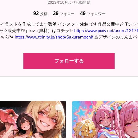
2023年10月より活動開始
92
39
49
投稿
フォロー
フォロワー
ラストを作成してます🥰💖 インスタ・pixiv でも作品公開中🎶 Tシ
ツ販売中👕 pixiv（無料）はコチラ✨
https://www.pixiv.net/users/121
ちら🐾
https://www.ttrinity.jp/shop/Sakuramochi/
⚠️デザインのまんま
フォローする