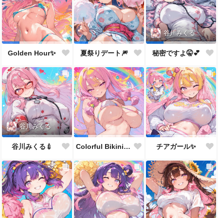
谷川みくる
Golden Hour✨
夏祭りデート🎆
秘密ですよ🤫💕
谷川みくる
谷川みくる💉
Colorful Bikini Girl💕
チアガール✨