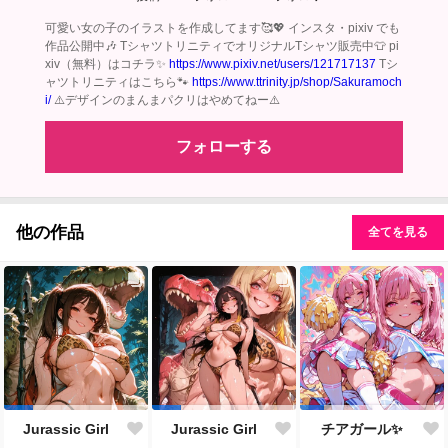
可愛い女の子のイラストを作成してます🥰💖 インスタ・pixiv でも
作品公開中🎶 TシャツトリニティでオリジナルTシャツ販売中👕 pi
xiv（無料）はコチラ✨
https://www.pixiv.net/users/121717137
Tシ
ャツトリニティはこちら🐾
https://www.ttrinity.jp/shop/Sakuramoch
i/
⚠️デザインのまんまパクリはやめてねー⚠️
フォローする
他の作品
全てを見る
Jurassic Girl
Jurassic Girl
チアガール✨