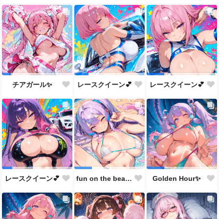
チアガール✨
レースクイーン💕
レースクイーン💕
レースクイーン💕
fun on the beach🫣💕
Golden Hour✨