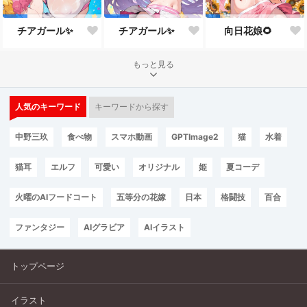
チアガール✨
チアガール✨
向日花娘🌻
もっと見る
人気のキーワード
キーワードから探す
中野三玖
食べ物
スマホ動画
GPTImage2
猫
水着
猫耳
エルフ
可愛い
オリジナル
姫
夏コーデ
火曜のAIフードコート
五等分の花嫁
日本
格闘技
百合
ファンタジー
AIグラビア
AIイラスト
トップページ
イラスト