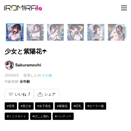
t
o
g
g
l
e
n
a
v
i
少女と紫陽花☂️
g
a
t
i
Sakuramochi
o
n
2026/6/3
使用したAI
その他
年齢制限
全年齢
いいね
7
シェア
#背景
#美少女
#女子高生
#紫陽花
#巨乳
#セーラー服
#ミニスカート
#びしょ濡れ
#パンティー