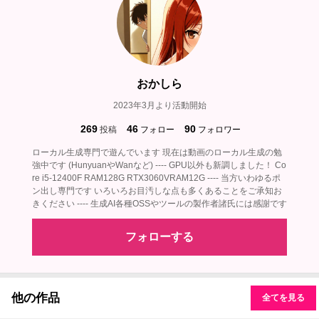
おかしら
2023年3月より活動開始
269
46
90
投稿
フォロー
フォロワー
ローカル生成専門で遊んでいます 現在は動画のローカル生成の勉
強中です (HunyuanやWanなど) ---- GPU以外も新調しました！ Co
re i5-12400F RAM128G RTX3060VRAM12G ---- 当方いわゆるポ
ン出し専門です いろいろお目汚しな点も多くあることをご承知お
きください ---- 生成AI各種OSSやツールの製作者諸氏には感謝です
フォローする
他の作品
全てを見る