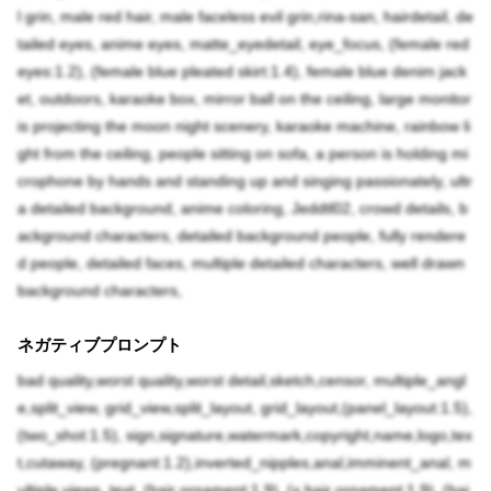
l grin, male red hair, male faceless evil grin,rina-san, hairdetail, de
tailed eyes, anime eyes, matte_eyedetail, eye_focus, (female red
eyes:1.2), (female blue pleated skirt:1.4), female blue denim jack
et, outdoors, karaoke box, mirror ball on the ceiling, large monitor
is projecting the moon night scenery, karaoke machine, rainbow li
ght from the ceiling, people sitting on sofa, a person is holding mi
crophone by hands and standing up and singing passionately, ultr
a detailed background, anime coloring, Jeddtl02, crowd details, b
ackground characters, detailed background people, fully rendere
d people, detailed faces, multiple detailed characters, well drawn
background characters,
ネガティブプロンプト
bad quality,worst quality,worst detail,sketch,censor, multiple_angl
e,split_view, grid_view,split_layout, grid_layout,(panel_layout:1.5),
(two_shot:1.5), sign,signature,watermark,copyright,name,logo,tex
t,cutaway, (pregnant:1.2),inverted_nipples,anal,imminent_anal, m
ultiple views, text, (hair ornament:1.9), (x hair ornament:1.9), (hai