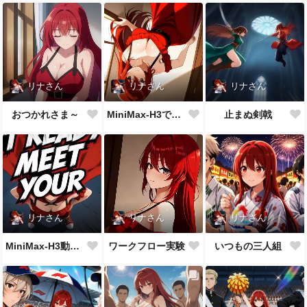
リナさん
リナさん
リナさん
おつかれさま～
MiniMax-H3で過去のプロンプトを使ってみる
止まぬ剣戟
リナさん
リナさん
リナさん
MiniMax-H3動作試験とか
ワークフロー実験
いつもの三人組