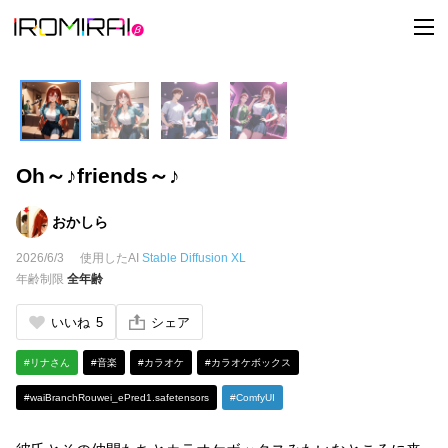
t
o
g
g
l
e
n
a
v
i
Oh～♪friends～♪
g
a
t
i
おかしら
o
n
2026/6/3
使用したAI
Stable Diffusion XL
年齢制限
全年齢
いいね
5
シェア
#リナさん
#音楽
#カラオケ
#カラオケボックス
#waiBranchRouwei_ePred1.safetensors
#ComfyUI