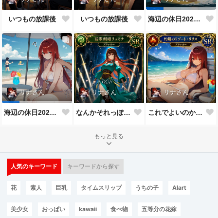
いつもの放課後
いつもの放課後
海辺の休日2026 その３
リナさん
リナさん
リナさん
なんかそれっぽいのができた
これでよいのかな？
海辺の休日2026 その２
もっと見る
人気のキーワード
キーワードから探す
花
素人
巨乳
タイムスリップ
うちの子
AIart
美少女
おっぱい
kawaii
食べ物
五等分の花嫁