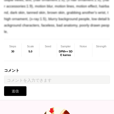
r accessories:1.9), motion blur, motion lines, motion effect, hairba
nd, dark skin, tanned skin, brown skin, grabbing another's wrist, t
high ornament, (x-ray:1.5), blurry background people, low detail b
ackground characters, faceless, bad anatomy, poorly drawn peop
le,
Steps
Scale
Seed
Sampler
Noise
Strength
30
5.0
DPM++ SD
E karras
コメント
送信