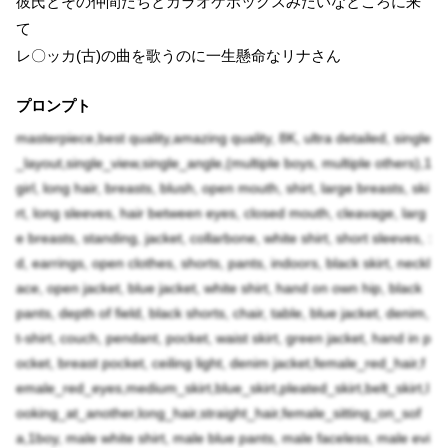
彼氏とその仲間たちとカラオケボックスみたいなところに来
て
レ〇ッカ(古)の曲を歌うのに一生懸命なリナさん
プロンプト
masterpiece,best quality,amazing quality, 8K, ultra detailed, single
_layout,single_view,single_angle,(multiple boys, multiple others),1
girl, long hair, breasts, blush, open mouth, shirt, large breasts, ski
rt, long sleeves, hair between eyes, closed mouth, cleavage, larg
e breasts, standing, jacket, collarbone, white shirt, short sleeves, :
d, earrings, open clothes, shorts, pants, indoors, black skirt, neckl
ace, open jacket, blue jacket, white shirt, hand on own hip, black
pants, depth of field, black shorts, chair, table, blue jacket, denim,
t-shirt, couch, pendant, pocket, waist skirt, green jacket, hand in p
ocket, breast pocket, ceiling light, denim jacket,female_red_hair,f
emale_red_eyes,medium_skirt,blue_skirt,pleated_skirt,belt_skirt,l
ooking_at_another,long_hair,straight_hair,female_sitting_on_sof
a,1boy, male white shirt, male blue pants, male faceless, male evi