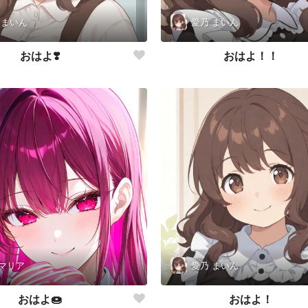
 まいん
愛乃 まいん
おはよ❣️
おはよ！！
マリア
愛乃 まいん
おはよ🍩
おはよ！