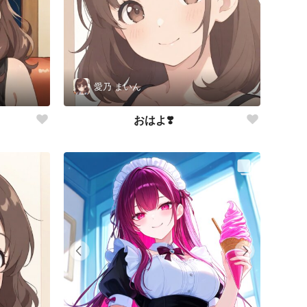
愛乃 まいん
おはよ❣️