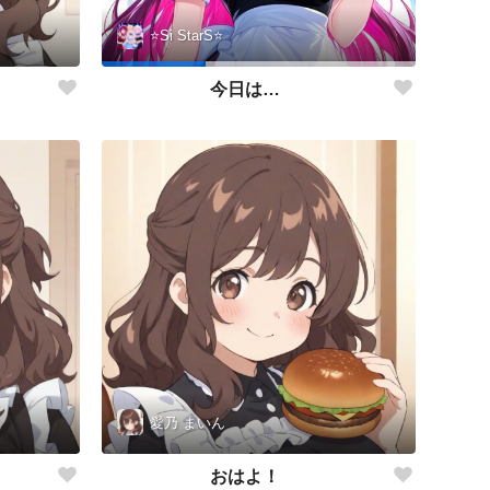
⭐️Si StarS⭐️
今日は…
愛乃 まいん
おはよ！