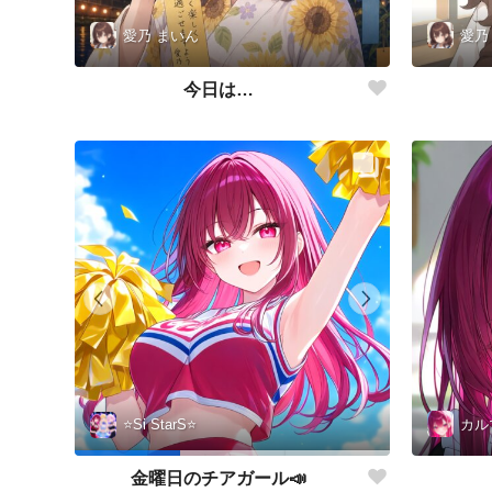
愛乃 まいん
愛乃
今日は…
カル
⭐️Si StarS⭐️
金曜日のチアガール📣