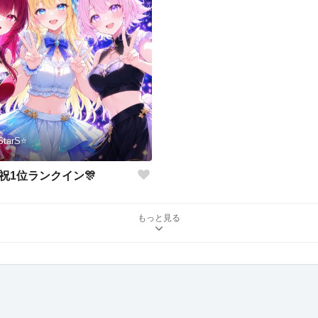
StarS⭐️
祝1位ランクイン🎊
もっと見る