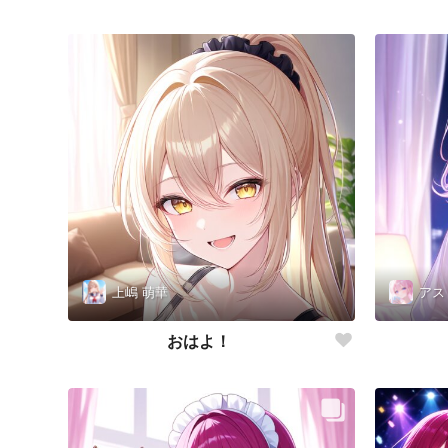
上嶋 萌華
アス
おはよ！