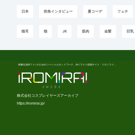
日本
街角インタビュー
夏コーデ
フェチ
猫耳
猫
JK
筋肉
金髪
巨乳
画像生成AIファンのためのソーシャルネットワーク、AIイラスト投稿サイト「イロミライ」
株式会社コスプレイヤーズアーカイブ
https://iromirai.jp/