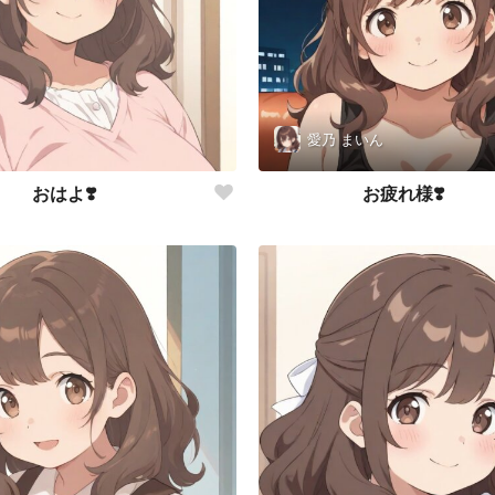
愛乃 まいん
おはよ❣️
お疲れ様❣️