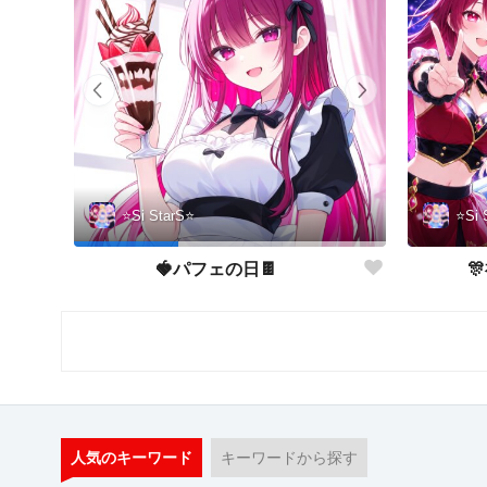
⭐️Si 
⭐️Si StarS⭐️

🍓パフェの日🍫
人気のキーワード
キーワードから探す