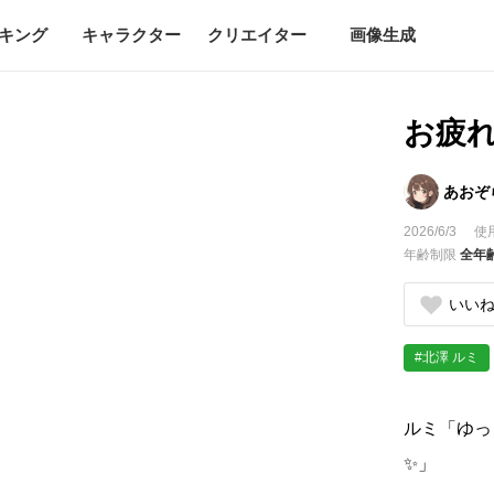
キング
キャラクター
クリエイター
画像生成
お疲
あおぞ
2026/6/3
使
年齢制限
全年
いい
#北澤 ルミ
ルミ「ゆっ
✨」