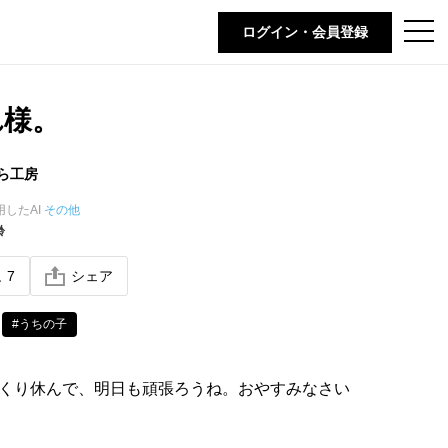
t
ログイン・会員登録
o
g
g
l
e
れ様。
n
a
v
i
ら工房
g
a
t
用したAI
その他
i
齢
o
n
ね
7
シェア
#うちの子
くり休んで、明日も頑張ろうね。おやすみなさい