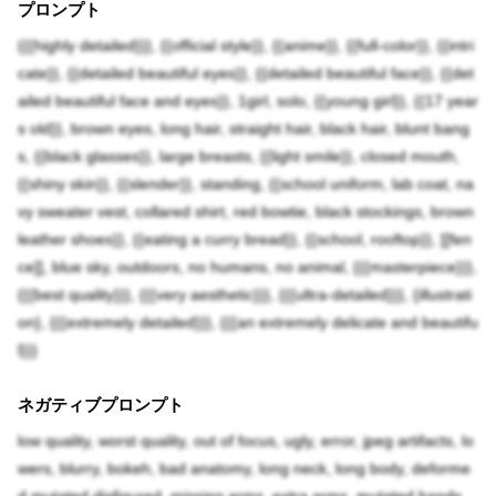
プロンプト
{{{highly detailed}}}, {{official style}}, {{anime}}, {{full-color}}, {{intri
cate}}, {{detailed beautiful eyes}}, {{detailed beautiful face}}, {{det
ailed beautiful face and eyes}}, 1girl, solo, {{young girl}}, {{17 year
s old}}, brown eyes, long hair, straight hair, black hair, blunt bang
s, {{black glasses}}, large breasts, {{light smile}}, closed mouth,
{{shiny skin}}, {{slender}}, standing, {{school uniform, lab coat, na
vy sweater vest, collared shirt, red bowtie, black stockings, brown
leather shoes}}, {{eating a curry bread}}, {{school, rooftop}}, [[fen
ce]], blue sky, outdoors, no humans, no animal, {{{masterpiece}}},
{{{best quality}}}, {{{very aesthetic}}}, {{{ultra-detailed}}}, {illustrati
on}, {{{extremely detailed}}}, {{{an extremely delicate and beautifu
l}}}
ネガティブプロンプト
low quality, worst quality, out of focus, ugly, error, jpeg artifacts, lo
wers, blurry, bokeh, bad anatomy, long neck, long body, deforme