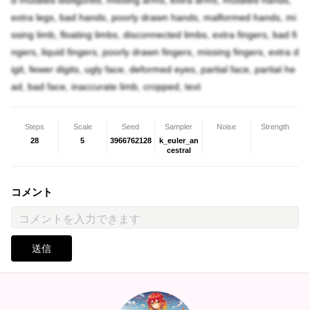
d mutated disfigured, missing arms, extra arms, mutated hands,
extra legs, bad hands, poorly drawn hands, malformed hands, mi
ssing limb, floating limbs, disconnected limbs, extra fingers, bad fi
ngers, liquid fingers, poorly drawn fingers, missing fingers, extra d
igit, fewer digits, ugly face, deformed eyes, partial face, partial he
ad, bad face, inaccurate limb, cropped, text
Steps
Scale
Seed
Sampler
Noise
Strength
28
5
3966762128
k_euler_an
cestral
コメント
送信