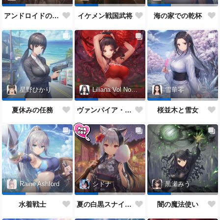
アンドロイドの女性
イケメン戦国武将
海の家での乾杯
星野ひかり
Liliana Vol Noctis
雪華零
夏休みの任務
ヴァンパイア・チアガール
桜並木と雪女
Raine Ashford
シドナ
黒瀬みう
水着戦士
夏の白黒スナイパー
闇の魔法使い