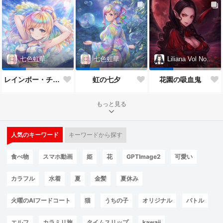
七色虹華
七色虹華
Liliana Vol Noctis
レインボー・チアガール
虹の七夕
花園の吸血鬼
もっと見る
人気のキーワード
キーワードから探す
食べ物
スマホ動画
姫
花
GPTImage2
可愛い
カラフル
水着
夏
金髪
夏休み
火曜のAIフードコート
猫
うちの子
オリジナル
バトル
エルフ
カラミリ旅
タイムスリップ
kawaii