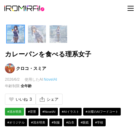
t
o
g
g
l
e
n
a
v
i
カレーパンを食べる理系女子
g
a
t
i
クロコ・スミア
o
n
2026/6/2
使用したAI
NovelAI
年齢制限
全年齢
いいね
3
シェア
#清水明美
#背景
#NovelAI
#AIイラスト
#火曜のAIフードコート
#オリジナル
#清水明美
#制服
#白衣
#眼鏡
#学校