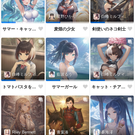
星野ひかり
白峰ミルフィーユ
サマー・キャット・チアガール
麦畑の少女
剣使いのネコ剣士
白峰ミルフィーユ
藍波るう
白峰ミルフィーユ
トマトパスタを食べるネコJK
サマーガール
キャット・チアガール
Riley Bennett
青葉湊
蒼海澪