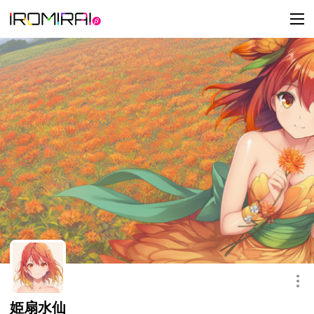
t
o
g
g
l
e
n
a
v
i
g
a
t
i
o
n
このキャラクターを共有
姫扇水仙