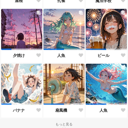
屋根
孔雀
魔法学校
夕焼け
人魚
ビール
バナナ
扇風機
人魚
もっと見る