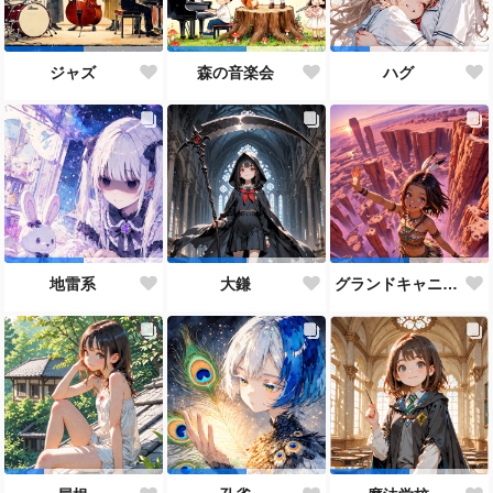
ジャズ
森の音楽会
ハグ
地雷系
大鎌
グランドキャニオン