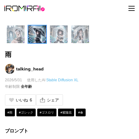
t
o
g
g
l
e
n
a
v
i
雨
g
a
t
i
talking_head
o
n
2026/5/31
使用したAI
Stable Diffusion XL
年齢制限
全年齢
いいね
6
シェア
#雨
#ゴシック
#ゴスロリ
#紫陽花
#傘
プロンプト