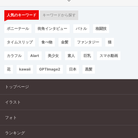
人気のキーワード
キーワードから探す
ポニーテール
街角インタビュー
バトル
格闘技
タイムスリップ
食べ物
金髪
ファンタジー
猫
カラフル
AIart
美少女
素人
巨乳
スマホ動画
花
kawaii
GPTImage2
日本
黒髪
トップページ
イラスト
フォト
ランキング